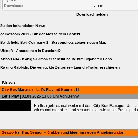
System
Downloads
2.088
Download melden
Zu den behandelten News:
gamescom 2011 - Gib der Messe dein Gesicht!
Battlefield: Bad Company 2 - Screenshots zeigen neuen Map
Ubisoft - Assassinen in Russland?
Anno 1404 - Königs-Edition erscheint heute mit Zugabe für Fans
Raving Rabbids: Die verrückte Zeitreise - Launch-Trailer erschienen
News
City Bus Manager - Let's Play mit Benny #13
Let's Play
| 02.08.2026 13:00 Uhr von Benny
Endlich geht es mal weiter mit dem
City Bus Manager
. Und 
wir es mal ordentlich und schauen mal, wie unser Bus-Imperiu
Seaworks: Trap Season - Krabben und Meer im neuen Angelsimulator