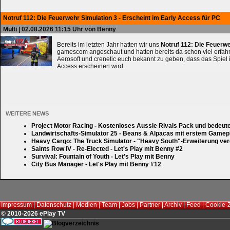
Notruf 112: Die Feuerwehr Simulation 3 - Erscheint im Early Access für PC
Multi
| 02.08.2026 11:15 Uhr von Benny
Bereits im letzten Jahr hatten wir uns
Notruf 112: Die Feuerw
gamescom angeschaut und hatten bereits da schon viel erfahre
Aerosoft und crenetic euch bekannt zu geben, dass das Spiel 
Access erscheinen wird.
WEITERE NEWS
Project Motor Racing - Kostenloses Aussie Rivals Pack und bedeut
Landwirtschafts-Simulator 25 - Beans & Alpacas mit erstem Gamep
Heavy Cargo: The Truck Simulator - "Heavy South"-Erweiterung verd
Saints Row IV - Re-Elected - Let's Play mit Benny #2
Survival: Fountain of Youth - Let's Play mit Benny
City Bus Manager - Let's Play mit Benny #12
Impressum
|
Datenschutz
|
Medien
|
Team
|
Jobs
|
Partner
|
Archiv
|
Feed
|
Cookie-
© 2010-2026 ePlay TV