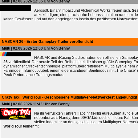
Multi
| 02.08.2026 12:35 Uhr von Benny
Aerosoft, Binary Impact und Alchemical Works freuen sich,
Sea
anzukündigen, eine praxisnahe Lebenssimulation rund um de
kalten Gewässern und auf den abgelegenen Inseln des pazifischen Nordwesten
NASCAR 26 - Erster Gameplay-Trailer veröffentlicht
Multi
| 02.08.2026 12:00 Uhr von Benny
NASCAR und iRacing Studios haben den offiziellen Gameplay
26
veröffentlicht. Der neuste Teil der Reihe bietet die bisher größte Gameplay-En
dynamischer Streckentechnologie, plattformübergreifendem Multiplayer, einem 
Fahrmodell, Burnout-Jubel, einem eigenständigen Spielmodus mit „The Chase
Peak-Performance-Trainingsmodus.
Crazy Taxi: World Tour - Geschlossene Multiplayer-Netzwerktest angekündigt
Multi
| 02.08.2026 11:43 Uhr von Benny
Na ihr verrückten Fahrer! Habt ihr fleißig eure Augen auf die 
nebenbei aufs Handy, denn SEGA lädt euch ein, eure Fahrkün
stellen indem ihr an dem geschlossenen Multiplayer-Netzwerk
World Tour
teilnehmt.