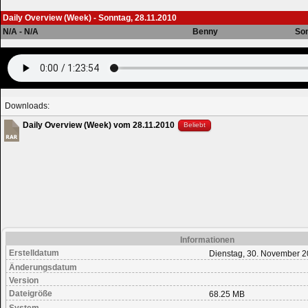
Daily Overview (Week) - Sonntag, 28.11.2010
N/A - N/A
Benny
Son
Downloads:
Daily Overview (Week) vom 28.11.2010
Beliebt
Informationen
Erstelldatum
Dienstag, 30. November 2
Änderungsdatum
Version
Dateigröße
68.25 MB