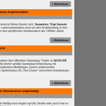
+ Weiterlesen
neuen Angelsimulator
chemical Works freuen sich,
Seaworks: Trap Season
e Lebenssimulation rund um den Krabbenfang in den
n des pazifischen Nordwestens der 1990er-Jahre.
+ Weiterlesen
icht
ben den offiziellen Gameplay-Trailer zu
NASCAR
t die bisher größte Gameplay-Entwicklung mit
reifendem Multiplayer, einem verbesserten
en Spielmodus mit „The Chase“ und einem brandneuen
+ Weiterlesen
yer-Netzwerktest angekündigt
ihr fleißig eure Augen auf die Straße oder auch mal so