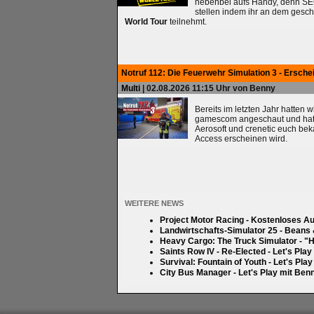
nebenbei aufs Handy, denn SEG
stellen indem ihr an dem gesc
World Tour
teilnehmt.
Notruf 112: Die Feuerwehr Simulation 3 - Ersche
Multi
| 02.08.2026 11:15 Uhr von Benny
Bereits im letzten Jahr hatten 
gamescom angeschaut und hatten
Aerosoft und crenetic euch bek
Access erscheinen wird.
WEITERE NEWS
Project Motor Racing - Kostenloses A
Landwirtschafts-Simulator 25 - Beans
Heavy Cargo: The Truck Simulator - "H
Saints Row IV - Re-Elected - Let's Pla
Survival: Fountain of Youth - Let's Pla
City Bus Manager - Let's Play mit Ben