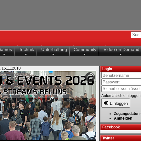
Games
Technik
Unterhaltung
Community
Video on Demand
, 15.11.2010
Login
Automatisch einloggen
Einloggen
Zugangsdaten 
Anmelden
Facebook
Twitter