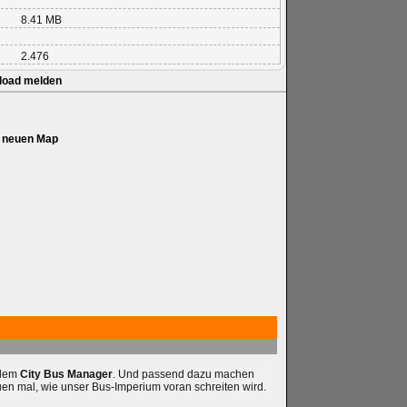
8.41 MB
2.476
load melden
n neuen Map
 dem
City Bus Manager
. Und passend dazu machen
uen mal, wie unser Bus-Imperium voran schreiten wird.