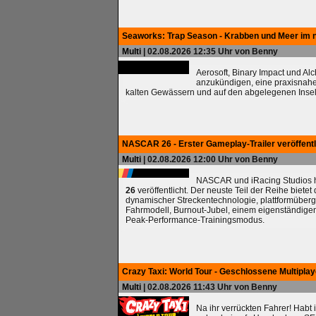
Seaworks: Trap Season - Krabben und Meer im 
Multi
| 02.08.2026 12:35 Uhr von Benny
Aerosoft, Binary Impact und Al
anzukündigen, eine praxisnah
kalten Gewässern und auf den abgelegenen Insel
NASCAR 26 - Erster Gameplay-Trailer veröffentl
Multi
| 02.08.2026 12:00 Uhr von Benny
NASCAR und iRacing Studios ha
26
veröffentlicht. Der neuste Teil der Reihe biete
dynamischer Streckentechnologie, plattformüberg
Fahrmodell, Burnout-Jubel, einem eigenständig
Peak-Performance-Trainingsmodus.
Crazy Taxi: World Tour - Geschlossene Multipla
Multi
| 02.08.2026 11:43 Uhr von Benny
Na ihr verrückten Fahrer! Habt 