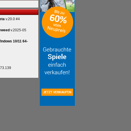
eta
v.20.0 #4
eweed
v.2025-05
indows 10/11 64-
.73.139