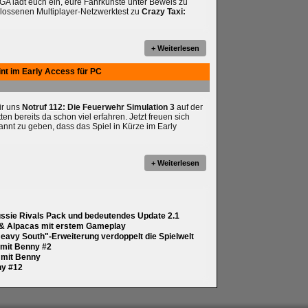
A lädt euch ein, eure Fahrkünste unter Beweis zu
hlossenen Multiplayer-Netzwerktest zu
Crazy Taxi:
+ Weiterlesen
int im Early Access für PC
wir uns
Notruf 112: Die Feuerwehr Simulation 3
auf der
 bereits da schon viel erfahren. Jetzt freuen sich
annt zu geben, dass das Spiel in Kürze im Early
+ Weiterlesen
ussie Rivals Pack und bedeutendes Update 2.1
 & Alpacas mit erstem Gameplay
eavy South"-Erweiterung verdoppelt die Spielwelt
y mit Benny #2
y mit Benny
ny #12