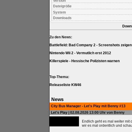
Version
Dateigröße
System
Downloads
Down
Zu den News:
Battlefield: Bad Company 2 - Screenshots zeige
Nintendo Wii 2 - Vermutlich erst 2012
Killerspiele - Hessische Polizisten warnen
Top-Thema:
Releaseliste KW46
News
City Bus Manager - Let's Play mit Benny #13
Let's Play
| 02.08.2026 13:00 Uhr von Benny
Endlich geht es mal weiter mit
wir es mal ordentlich und scha