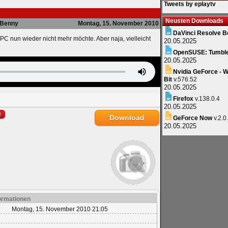
Tweets by eplaytv
Neusten Downloads
Benny
Montag, 15. November 2010
DaVinci Resolve B
PC nun wieder nicht mehr möchte. Aber naja, vielleicht
20.05.2025
OpenSUSE: Tumbl
20.05.2025
Nvidia GeForce - W
Bit
v.576.52
20.05.2025
Firefox
v.138.0.4
20.05.2025
t
Download
GeForce Now
v.2.0
20.05.2025
ormationen
Montag, 15. November 2010 21:05