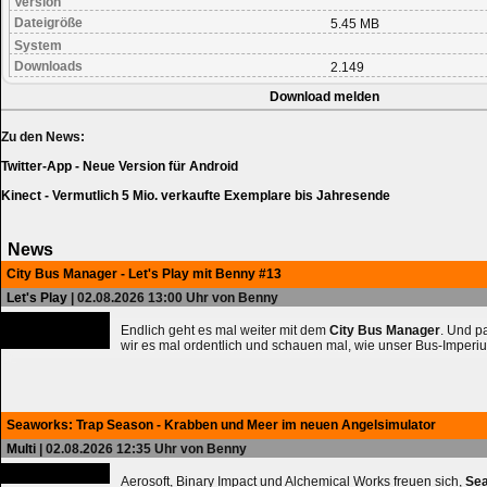
Version
Dateigröße
5.45 MB
System
Downloads
2.149
Download melden
Zu den News:
Twitter-App - Neue Version für Android
Kinect - Vermutlich 5 Mio. verkaufte Exemplare bis Jahresende
News
City Bus Manager - Let's Play mit Benny #13
Let's Play
| 02.08.2026 13:00 Uhr von Benny
Endlich geht es mal weiter mit dem
City Bus Manager
. Und 
wir es mal ordentlich und schauen mal, wie unser Bus-Imperiu
Seaworks: Trap Season - Krabben und Meer im neuen Angelsimulator
Multi
| 02.08.2026 12:35 Uhr von Benny
Aerosoft, Binary Impact und Alchemical Works freuen sich,
Sea