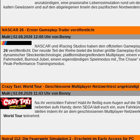
anzukündigen, eine praxisnahe Lebenssimulation rund um de
kalten Gewässern und auf den abgelegenen Inseln des pazifischen Nordwesten
NASCAR 26 - Erster Gameplay-Trailer veröffentlicht
Multi
| 02.08.2026 12:00 Uhr von Benny
NASCAR und iRacing Studios haben den offiziellen Gameplay
26
veröffentlicht. Der neuste Teil der Reihe bietet die bisher größte Gameplay-En
dynamischer Streckentechnologie, plattformübergreifendem Multiplayer, einem 
Fahrmodell, Burnout-Jubel, einem eigenständigen Spielmodus mit „The Chase
Peak-Performance-Trainingsmodus.
Crazy Taxi: World Tour - Geschlossene Multiplayer-Netzwerktest angekündigt
Multi
| 02.08.2026 11:43 Uhr von Benny
Na ihr verrückten Fahrer! Habt ihr fleißig eure Augen auf die 
nebenbei aufs Handy, denn SEGA lädt euch ein, eure Fahrkün
stellen indem ihr an dem geschlossenen Multiplayer-Netzwerk
World Tour
teilnehmt.
Notruf 112: Die Feuerwehr Simulation 3 - Erscheint im Early Access für PC