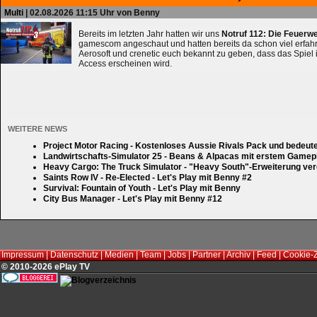
Multi
| 02.08.2026 11:15 Uhr von Benny
Bereits im letzten Jahr hatten wir uns
Notruf 112: Die Feuerw
gamescom angeschaut und hatten bereits da schon viel erfahre
Aerosoft und crenetic euch bekannt zu geben, dass das Spiel 
Access erscheinen wird.
WEITERE NEWS
Project Motor Racing - Kostenloses Aussie Rivals Pack und bedeut
Landwirtschafts-Simulator 25 - Beans & Alpacas mit erstem Gamep
Heavy Cargo: The Truck Simulator - "Heavy South"-Erweiterung verd
Saints Row IV - Re-Elected - Let's Play mit Benny #2
Survival: Fountain of Youth - Let's Play mit Benny
City Bus Manager - Let's Play mit Benny #12
Impressum
|
Datenschutz
|
Medien
|
Team
|
Jobs
|
Partner
|
Archiv
|
Feed
|
Cookie-
© 2010-2026 ePlay TV