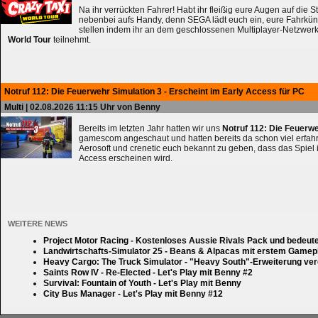
Na ihr verrückten Fahrer! Habt ihr fleißig eure Augen auf die 
nebenbei aufs Handy, denn SEGA lädt euch ein, eure Fahrkün
stellen indem ihr an dem geschlossenen Multiplayer-Netzwerk
World Tour
teilnehmt.
Notruf 112: Die Feuerwehr Simulation 3 - Erscheint im Early Access für PC
Multi
| 02.08.2026 11:15 Uhr von Benny
Bereits im letzten Jahr hatten wir uns
Notruf 112: Die Feuerw
gamescom angeschaut und hatten bereits da schon viel erfahre
Aerosoft und crenetic euch bekannt zu geben, dass das Spiel 
Access erscheinen wird.
WEITERE NEWS
Project Motor Racing - Kostenloses Aussie Rivals Pack und bedeut
Landwirtschafts-Simulator 25 - Beans & Alpacas mit erstem Gamep
Heavy Cargo: The Truck Simulator - "Heavy South"-Erweiterung verd
Saints Row IV - Re-Elected - Let's Play mit Benny #2
Survival: Fountain of Youth - Let's Play mit Benny
City Bus Manager - Let's Play mit Benny #12