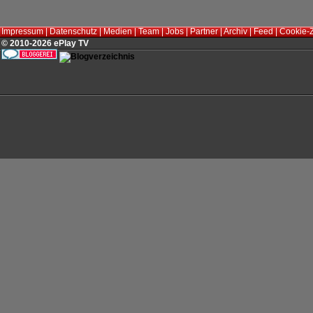
Impressum
|
Datenschutz
|
Medien
|
Team
|
Jobs
|
Partner
|
Archiv
|
Feed
|
Cookie-
© 2010-2026 ePlay TV