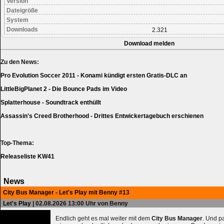
Version
Dateigröße
System
Downloads
2.321
Download melden
Zu den News:
Pro Evolution Soccer 2011 - Konami kündigt ersten Gratis-DLC an
LittleBigPlanet 2 - Die Bounce Pads im Video
Splatterhouse - Soundtrack enthüllt
Assassin's Creed Brotherhood - Drittes Entwickertagebuch erschienen
Top-Thema:
Releaseliste KW41
News
City Bus Manager - Let's Play mit Benny #13
Let's Play
| 02.08.2026 13:00 Uhr von Benny
Endlich geht es mal weiter mit dem
City Bus Manager
. Und 