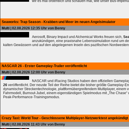
wir es mal ordentlich und schauen mal, wie unser Bus-Imperiu
Seaworks: Trap Season - Krabben und Meer im neuen Angelsimulator
Multi
| 02.08.2026 12:35 Uhr von Benny
Aerosoft, Binary Impact und Alchemical Works freuen sich,
Sea
anzukündigen, eine praxisnahe Lebenssimulation rund um de
kalten Gewässern und auf den abgelegenen Inseln des pazifischen Nordwesten
NASCAR 26 - Erster Gameplay-Trailer veröffentlicht
Multi
| 02.08.2026 12:00 Uhr von Benny
NASCAR und iRacing Studios haben den offiziellen Gameplay
26
veröffentlicht. Der neuste Teil der Reihe bietet die bisher größte Gameplay-En
dynamischer Streckentechnologie, plattformübergreifendem Multiplayer, einem 
Fahrmodell, Burnout-Jubel, einem eigenständigen Spielmodus mit „The Chase
Peak-Performance-Trainingsmodus.
Crazy Taxi: World Tour - Geschlossene Multiplayer-Netzwerktest angekündigt
Multi
| 02.08.2026 11:43 Uhr von Benny