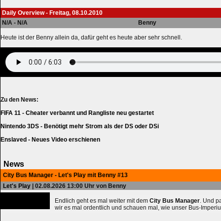
Daily Overview - Freitag, 08.10.2010
N/A - N/A
Benny
Heute ist der Benny allein da, dafür geht es heute aber sehr schnell.
Zu den News:
FIFA 11 - Cheater verbannt und Rangliste neu gestartet
Nintendo 3DS - Benötigt mehr Strom als der DS oder DSi
Enslaved - Neues Video erschienen
News
City Bus Manager - Let's Play mit Benny #13
Let's Play
| 02.08.2026 13:00 Uhr von Benny
Endlich geht es mal weiter mit dem
City Bus Manager
. Und 
wir es mal ordentlich und schauen mal, wie unser Bus-Imperiu