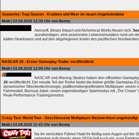
Seaworks: Trap Season - Krabben und Meer im neuen Angelsimulator
Multi
| 02.08.2026 12:35 Uhr von Benny
Aerosoft, Binary Impact und Alchemical Works freuen sich,
Sea
anzukündigen, eine praxisnahe Lebenssimulation rund um de
kalten Gewässern und auf den abgelegenen Inseln des pazifischen Nordwesten
NASCAR 26 - Erster Gameplay-Trailer veröffentlicht
Multi
| 02.08.2026 12:00 Uhr von Benny
NASCAR und iRacing Studios haben den offiziellen Gameplay
26
veröffentlicht. Der neuste Teil der Reihe bietet die bisher größte Gameplay-En
dynamischer Streckentechnologie, plattformübergreifendem Multiplayer, einem 
Fahrmodell, Burnout-Jubel, einem eigenständigen Spielmodus mit „The Chase
Peak-Performance-Trainingsmodus.
Crazy Taxi: World Tour - Geschlossene Multiplayer-Netzwerktest angekündigt
Multi
| 02.08.2026 11:43 Uhr von Benny
Na ihr verrückten Fahrer! Habt ihr fleißig eure Augen auf die 
nebenbei aufs Handy, denn SEGA lädt euch ein, eure Fahrkün