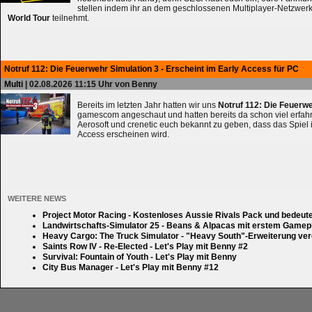
stellen indem ihr an dem geschlossenen Multiplayer-Netzwerk
World Tour
teilnehmt.
Notruf 112: Die Feuerwehr Simulation 3 - Erscheint im Early Access für PC
Multi
| 02.08.2026 11:15 Uhr von Benny
Bereits im letzten Jahr hatten wir uns
Notruf 112: Die Feuerw
gamescom angeschaut und hatten bereits da schon viel erfahre
Aerosoft und crenetic euch bekannt zu geben, dass das Spiel 
Access erscheinen wird.
WEITERE NEWS
Project Motor Racing - Kostenloses Aussie Rivals Pack und bedeut
Landwirtschafts-Simulator 25 - Beans & Alpacas mit erstem Gamep
Heavy Cargo: The Truck Simulator - "Heavy South"-Erweiterung verd
Saints Row IV - Re-Elected - Let's Play mit Benny #2
Survival: Fountain of Youth - Let's Play mit Benny
City Bus Manager - Let's Play mit Benny #12