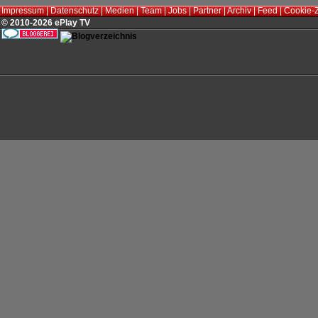
Impressum
|
Datenschutz
|
Medien
|
Team
|
Jobs
|
Partner
|
Archiv
|
Feed
|
Cookie-
© 2010-2026 ePlay TV