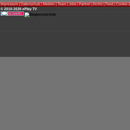
Impressum
|
Datenschutz
|
Medien
|
Team
|
Jobs
|
Partner
|
Archiv
|
Feed
|
Cookie-
© 2010-2026 ePlay TV