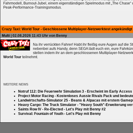
Fahrmodell, Burnout-Jubel, einem eigenständigen Spielmodus mit „The Chase
Peak-Performance-Trainingsmodus.
Crazy Taxi: World Tour - Geschlossene Multiplayer-Netzwerktest angekündigt
Multi
| 02.08.2026 11:43 Uhr von Benny
Na ihr verrückten Fahrer! Habt ihr fleißig eure Augen auf die 
nebenbei aufs Handy, denn SEGA lädt euch ein, eure Fahrkün
stellen indem ihr an dem geschlossenen Multiplayer-Netzwerk
World Tour
teilnehmt.
WEITERE NEWS
Notruf 112: Die Feuerwehr Simulation 3 - Erscheint im Early Access
Project Motor Racing - Kostenloses Aussie Rivals Pack und bedeut
Landwirtschafts-Simulator 25 - Beans & Alpacas mit erstem Gamep
Heavy Cargo: The Truck Simulator - "Heavy South"-Erweiterung verd
Saints Row IV - Re-Elected - Let's Play mit Benny #2
Survival: Fountain of Youth - Let's Play mit Benny