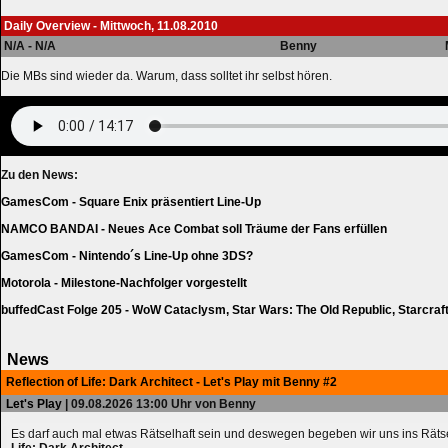
Daily Overview - Mittwoch, 11.08.2010
N/A - N/A
Benny
Die MBs sind wieder da. Warum, dass solltet ihr selbst hören.
Zu den News:
GamesCom - Square Enix präsentiert Line-Up
NAMCO BANDAI - Neues Ace Combat soll Träume der Fans erfüllen
GamesCom - Nintendo´s Line-Up ohne 3DS?
Motorola - Milestone-Nachfolger vorgestellt
buffedCast Folge 205 - WoW Cataclysm, Star Wars: The Old Republic, Starcraft
News
Reflection of Life: Dark Architect - Let's Play mit Benny #2
Let's Play
| 09.08.2026 13:00 Uhr von Benny
Es darf auch mal etwas Rätselhaft sein und deswegen begeben wir uns ins Räts