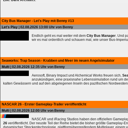
Life: Dark Architect
.
City Bus Manager - Let's Play mit Benny #13
Let's Play
| 02.08.2026 13:00 Uhr von Benny
Endlich geht es mal weiter mit dem
City Bus Manager
. Und 
wir es mal ordentlich und schauen mal, wie unser Bus-Imperiu
Seaworks: Trap Season - Krabben und Meer im neuen Angelsimulator
Multi
| 02.08.2026 12:35 Uhr von Benny
Aerosoft, Binary Impact und Alchemical Works freuen sich,
Sea
anzukündigen, eine praxisnahe Lebenssimulation rund um de
kalten Gewässern und auf den abgelegenen Inseln des pazifischen Nordwesten
NASCAR 26 - Erster Gameplay-Trailer veröffentlicht
Multi
| 02.08.2026 12:00 Uhr von Benny
NASCAR und iRacing Studios haben den offiziellen Gameplay
26
veröffentlicht. Der neuste Teil der Reihe bietet die bisher größte Gameplay-En
dynamischer Streckentechnologie, plattformübergreifendem Multiplayer, einem 