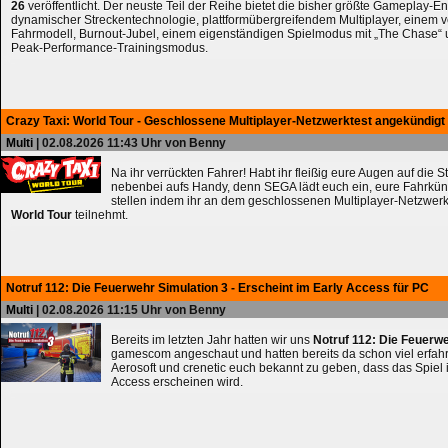
26
veröffentlicht. Der neuste Teil der Reihe bietet die bisher größte Gameplay-En
dynamischer Streckentechnologie, plattformübergreifendem Multiplayer, einem 
Fahrmodell, Burnout-Jubel, einem eigenständigen Spielmodus mit „The Chase
Peak-Performance-Trainingsmodus.
Crazy Taxi: World Tour - Geschlossene Multiplayer-Netzwerktest angekündigt
Multi
| 02.08.2026 11:43 Uhr von Benny
Na ihr verrückten Fahrer! Habt ihr fleißig eure Augen auf die 
nebenbei aufs Handy, denn SEGA lädt euch ein, eure Fahrkün
stellen indem ihr an dem geschlossenen Multiplayer-Netzwerk
World Tour
teilnehmt.
Notruf 112: Die Feuerwehr Simulation 3 - Erscheint im Early Access für PC
Multi
| 02.08.2026 11:15 Uhr von Benny
Bereits im letzten Jahr hatten wir uns
Notruf 112: Die Feuerw
gamescom angeschaut und hatten bereits da schon viel erfahre
Aerosoft und crenetic euch bekannt zu geben, dass das Spiel 
Access erscheinen wird.