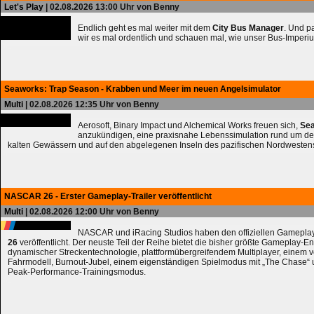
Let's Play
| 02.08.2026 13:00 Uhr von Benny
Endlich geht es mal weiter mit dem
City Bus Manager
. Und 
wir es mal ordentlich und schauen mal, wie unser Bus-Imperiu
Seaworks: Trap Season - Krabben und Meer im neuen Angelsimulator
Multi
| 02.08.2026 12:35 Uhr von Benny
Aerosoft, Binary Impact und Alchemical Works freuen sich,
Sea
anzukündigen, eine praxisnahe Lebenssimulation rund um de
kalten Gewässern und auf den abgelegenen Inseln des pazifischen Nordwesten
NASCAR 26 - Erster Gameplay-Trailer veröffentlicht
Multi
| 02.08.2026 12:00 Uhr von Benny
NASCAR und iRacing Studios haben den offiziellen Gameplay
26
veröffentlicht. Der neuste Teil der Reihe bietet die bisher größte Gameplay-En
dynamischer Streckentechnologie, plattformübergreifendem Multiplayer, einem 
Fahrmodell, Burnout-Jubel, einem eigenständigen Spielmodus mit „The Chase
Peak-Performance-Trainingsmodus.