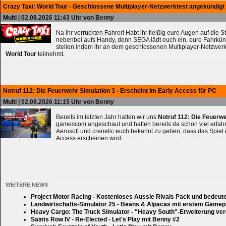
Crazy Taxi: World Tour - Geschlossene Multiplayer-Netzwerktest angekündigt
Multi
| 02.08.2026 11:43 Uhr von Benny
Na ihr verrückten Fahrer! Habt ihr fleißig eure Augen auf die 
nebenbei aufs Handy, denn SEGA lädt euch ein, eure Fahrkün
stellen indem ihr an dem geschlossenen Multiplayer-Netzwerk
World Tour
teilnehmt.
Notruf 112: Die Feuerwehr Simulation 3 - Erscheint im Early Access für PC
Multi
| 02.08.2026 11:15 Uhr von Benny
Bereits im letzten Jahr hatten wir uns
Notruf 112: Die Feuerw
gamescom angeschaut und hatten bereits da schon viel erfahre
Aerosoft und crenetic euch bekannt zu geben, dass das Spiel 
Access erscheinen wird.
WEITERE NEWS
Project Motor Racing - Kostenloses Aussie Rivals Pack und bedeut
Landwirtschafts-Simulator 25 - Beans & Alpacas mit erstem Gamep
Heavy Cargo: The Truck Simulator - "Heavy South"-Erweiterung verd
Saints Row IV - Re-Elected - Let's Play mit Benny #2