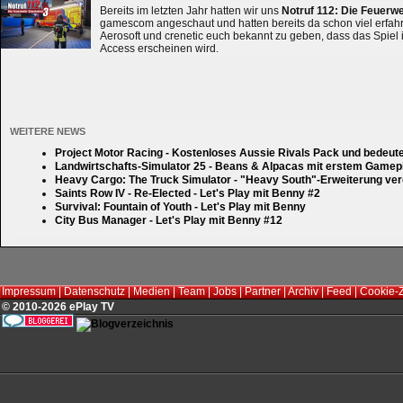
Bereits im letzten Jahr hatten wir uns
Notruf 112: Die Feuerw
gamescom angeschaut und hatten bereits da schon viel erfahre
Aerosoft und crenetic euch bekannt zu geben, dass das Spiel 
Access erscheinen wird.
WEITERE NEWS
Project Motor Racing - Kostenloses Aussie Rivals Pack und bedeut
Landwirtschafts-Simulator 25 - Beans & Alpacas mit erstem Gamep
Heavy Cargo: The Truck Simulator - "Heavy South"-Erweiterung verd
Saints Row IV - Re-Elected - Let's Play mit Benny #2
Survival: Fountain of Youth - Let's Play mit Benny
City Bus Manager - Let's Play mit Benny #12
Impressum
|
Datenschutz
|
Medien
|
Team
|
Jobs
|
Partner
|
Archiv
|
Feed
|
Cookie-
© 2010-2026 ePlay TV