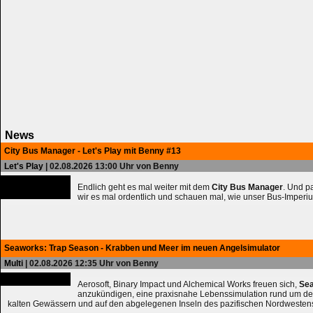
News
City Bus Manager - Let's Play mit Benny #13
Let's Play
| 02.08.2026 13:00 Uhr von Benny
Endlich geht es mal weiter mit dem
City Bus Manager
. Und 
wir es mal ordentlich und schauen mal, wie unser Bus-Imperiu
Seaworks: Trap Season - Krabben und Meer im neuen Angelsimulator
Multi
| 02.08.2026 12:35 Uhr von Benny
Aerosoft, Binary Impact und Alchemical Works freuen sich,
Sea
anzukündigen, eine praxisnahe Lebenssimulation rund um de
kalten Gewässern und auf den abgelegenen Inseln des pazifischen Nordwesten