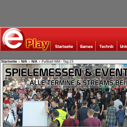
Startseite
N/A
N/A
Fußball WM - Tag 23