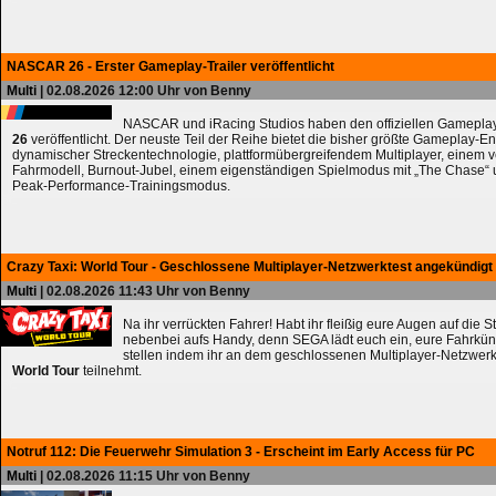
NASCAR 26 - Erster Gameplay-Trailer veröffentlicht
Multi
| 02.08.2026 12:00 Uhr von Benny
NASCAR und iRacing Studios haben den offiziellen Gameplay
26
veröffentlicht. Der neuste Teil der Reihe bietet die bisher größte Gameplay-En
dynamischer Streckentechnologie, plattformübergreifendem Multiplayer, einem 
Fahrmodell, Burnout-Jubel, einem eigenständigen Spielmodus mit „The Chase
Peak-Performance-Trainingsmodus.
Crazy Taxi: World Tour - Geschlossene Multiplayer-Netzwerktest angekündigt
Multi
| 02.08.2026 11:43 Uhr von Benny
Na ihr verrückten Fahrer! Habt ihr fleißig eure Augen auf die 
nebenbei aufs Handy, denn SEGA lädt euch ein, eure Fahrkün
stellen indem ihr an dem geschlossenen Multiplayer-Netzwerk
World Tour
teilnehmt.
Notruf 112: Die Feuerwehr Simulation 3 - Erscheint im Early Access für PC
Multi
| 02.08.2026 11:15 Uhr von Benny