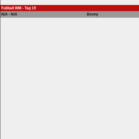
Fußball WM - Tag 19
N/A - N/A
Benny