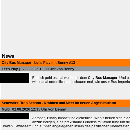
News
City Bus Manager - Let's Play mit Benny #13
Let's Play
| 02.08.2026 13:00 Uhr von Benny
Endlich geht es mal weiter mit dem
City Bus Manager
. Und 
wir es mal ordentlich und schauen mal, wie unser Bus-Imperiu
Seaworks: Trap Season - Krabben und Meer im neuen Angelsimulator
Multi
| 02.08.2026 12:35 Uhr von Benny
Aerosoft, Binary Impact und Alchemical Works freuen sich,
Sea
anzukündigen, eine praxisnahe Lebenssimulation rund um de
kalten Gewässern und auf den abgelegenen Inseln des pazifischen Nordwesten