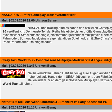
NASCAR 26 - Erster Gameplay-Trailer veröffentlicht
Multi
| 02.08.2026 12:00 Uhr von Benny
NASCAR und iRacing Studios haben den offiziellen Gameplay
26
veröffentlicht. Der neuste Teil der Reihe bietet die bisher größte Gameplay-En
dynamischer Streckentechnologie, plattformübergreifendem Multiplayer, einem 
Fahrmodell, Burnout-Jubel, einem eigenständigen Spielmodus mit „The Chase
Peak-Performance-Trainingsmodus.
Crazy Taxi: World Tour - Geschlossene Multiplayer-Netzwerktest angekündigt
Multi
| 02.08.2026 11:43 Uhr von Benny
Na ihr verrückten Fahrer! Habt ihr fleißig eure Augen auf die 
nebenbei aufs Handy, denn SEGA lädt euch ein, eure Fahrkün
stellen indem ihr an dem geschlossenen Multiplayer-Netzwerk
World Tour
teilnehmt.
Notruf 112: Die Feuerwehr Simulation 3 - Erscheint im Early Access für PC
Multi
| 02.08.2026 11:15 Uhr von Benny