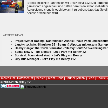
Bereits im letzten Jahr hatten wir uns
Notruf 112: Die Feuerw
gamescom angeschaut und hatten bereits da schon viel erfahre
Aerosoft und crenetic euch bekannt zu geben, dass das Spiel 
Access erscheinen wird.
WEITERE NEWS
Project Motor Racing - Kostenloses Aussie Rivals Pack und bedeut
Landwirtschafts-Simulator 25 - Beans & Alpacas mit erstem Gamep
Heavy Cargo: The Truck Simulator - "Heavy South"-Erweiterung verd
Saints Row IV - Re-Elected - Let's Play mit Benny #2
Survival: Fountain of Youth - Let's Play mit Benny
City Bus Manager - Let's Play mit Benny #12
Impressum
|
Datenschutz
|
Medien
|
Team
|
Jobs
|
Partner
|
Archiv
|
Feed
|
Cookie-
© 2010-2026 ePlay TV