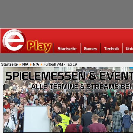
Startseite
N/A
N/A
Fußball WM - Tag 19