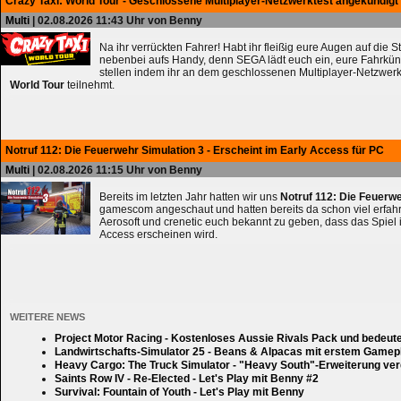
Crazy Taxi: World Tour - Geschlossene Multiplayer-Netzwerktest angekündigt
Multi
| 02.08.2026 11:43 Uhr von Benny
Na ihr verrückten Fahrer! Habt ihr fleißig eure Augen auf die 
nebenbei aufs Handy, denn SEGA lädt euch ein, eure Fahrkün
stellen indem ihr an dem geschlossenen Multiplayer-Netzwerk
World Tour
teilnehmt.
Notruf 112: Die Feuerwehr Simulation 3 - Erscheint im Early Access für PC
Multi
| 02.08.2026 11:15 Uhr von Benny
Bereits im letzten Jahr hatten wir uns
Notruf 112: Die Feuerw
gamescom angeschaut und hatten bereits da schon viel erfahre
Aerosoft und crenetic euch bekannt zu geben, dass das Spiel 
Access erscheinen wird.
WEITERE NEWS
Project Motor Racing - Kostenloses Aussie Rivals Pack und bedeut
Landwirtschafts-Simulator 25 - Beans & Alpacas mit erstem Gamep
Heavy Cargo: The Truck Simulator - "Heavy South"-Erweiterung verd
Saints Row IV - Re-Elected - Let's Play mit Benny #2
Survival: Fountain of Youth - Let's Play mit Benny