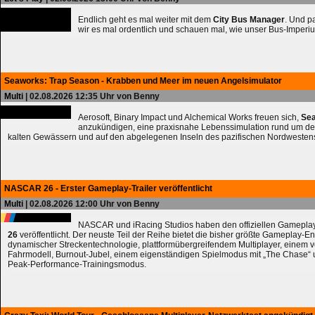
Endlich geht es mal weiter mit dem
City Bus Manager
. Und 
wir es mal ordentlich und schauen mal, wie unser Bus-Imperiu
Seaworks: Trap Season - Krabben und Meer im neuen Angelsimulator
Multi
| 02.08.2026 12:35 Uhr von Benny
Aerosoft, Binary Impact und Alchemical Works freuen sich,
Sea
anzukündigen, eine praxisnahe Lebenssimulation rund um de
kalten Gewässern und auf den abgelegenen Inseln des pazifischen Nordwesten
NASCAR 26 - Erster Gameplay-Trailer veröffentlicht
Multi
| 02.08.2026 12:00 Uhr von Benny
NASCAR und iRacing Studios haben den offiziellen Gameplay
26
veröffentlicht. Der neuste Teil der Reihe bietet die bisher größte Gameplay-En
dynamischer Streckentechnologie, plattformübergreifendem Multiplayer, einem 
Fahrmodell, Burnout-Jubel, einem eigenständigen Spielmodus mit „The Chase
Peak-Performance-Trainingsmodus.