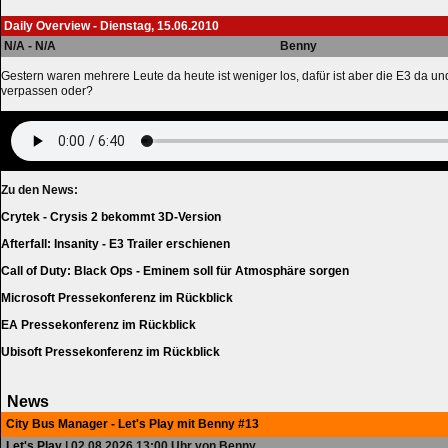
Daily Overview - Dienstag, 15.06.2010
N/A - N/A
Benny
Gestern waren mehrere Leute da heute ist weniger los, dafür ist aber die E3 da und
verpassen oder?
Zu den News:
Crytek - Crysis 2 bekommt 3D-Version
Afterfall: Insanity - E3 Trailer erschienen
Call of Duty: Black Ops - Eminem soll für Atmosphäre sorgen
Microsoft Pressekonferenz im Rückblick
EA Pressekonferenz im Rückblick
Ubisoft Pressekonferenz im Rückblick
News
City Bus Manager - Let's Play mit Benny #13
Let's Play
| 02.08.2026 13:00 Uhr von Benny