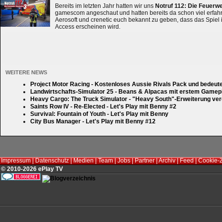
Bereits im letzten Jahr hatten wir uns
Notruf 112: Die Feuerw
gamescom angeschaut und hatten bereits da schon viel erfahre
Aerosoft und crenetic euch bekannt zu geben, dass das Spiel 
Access erscheinen wird.
WEITERE NEWS
Project Motor Racing - Kostenloses Aussie Rivals Pack und bedeut
Landwirtschafts-Simulator 25 - Beans & Alpacas mit erstem Gamep
Heavy Cargo: The Truck Simulator - "Heavy South"-Erweiterung verd
Saints Row IV - Re-Elected - Let's Play mit Benny #2
Survival: Fountain of Youth - Let's Play mit Benny
City Bus Manager - Let's Play mit Benny #12
Impressum
|
Datenschutz
|
Medien
|
Team
|
Jobs
|
Partner
|
Archiv
|
Feed
|
Cookie-
© 2010-2026 ePlay TV