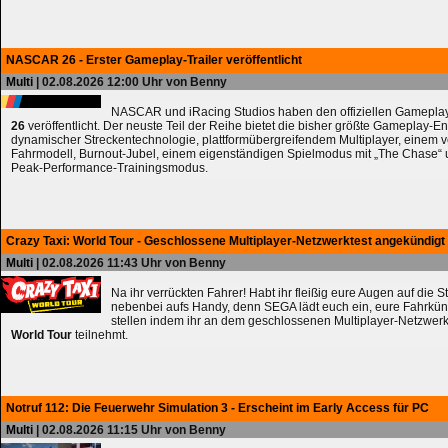
NASCAR 26 - Erster Gameplay-Trailer veröffentlicht
Multi
| 02.08.2026 12:00 Uhr von Benny
NASCAR und iRacing Studios haben den offiziellen Gameplay
26
veröffentlicht. Der neuste Teil der Reihe bietet die bisher größte Gameplay-En
dynamischer Streckentechnologie, plattformübergreifendem Multiplayer, einem 
Fahrmodell, Burnout-Jubel, einem eigenständigen Spielmodus mit „The Chase
Peak-Performance-Trainingsmodus.
Crazy Taxi: World Tour - Geschlossene Multiplayer-Netzwerktest angekündigt
Multi
| 02.08.2026 11:43 Uhr von Benny
Na ihr verrückten Fahrer! Habt ihr fleißig eure Augen auf die 
nebenbei aufs Handy, denn SEGA lädt euch ein, eure Fahrkün
stellen indem ihr an dem geschlossenen Multiplayer-Netzwerk
World Tour
teilnehmt.
Notruf 112: Die Feuerwehr Simulation 3 - Erscheint im Early Access für PC
Multi
| 02.08.2026 11:15 Uhr von Benny