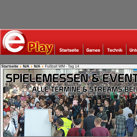
Startseite
N/A
N/A
Fußball WM - Tag 14