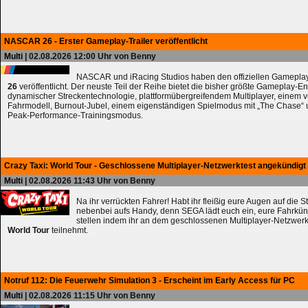
NASCAR 26 - Erster Gameplay-Trailer veröffentlicht
Multi
| 02.08.2026 12:00 Uhr von Benny
NASCAR und iRacing Studios haben den offiziellen Gameplay
26
veröffentlicht. Der neuste Teil der Reihe bietet die bisher größte Gameplay-En
dynamischer Streckentechnologie, plattformübergreifendem Multiplayer, einem 
Fahrmodell, Burnout-Jubel, einem eigenständigen Spielmodus mit „The Chase
Peak-Performance-Trainingsmodus.
Crazy Taxi: World Tour - Geschlossene Multiplayer-Netzwerktest angekündigt
Multi
| 02.08.2026 11:43 Uhr von Benny
Na ihr verrückten Fahrer! Habt ihr fleißig eure Augen auf die 
nebenbei aufs Handy, denn SEGA lädt euch ein, eure Fahrkün
stellen indem ihr an dem geschlossenen Multiplayer-Netzwerk
World Tour
teilnehmt.
Notruf 112: Die Feuerwehr Simulation 3 - Erscheint im Early Access für PC
Multi
| 02.08.2026 11:15 Uhr von Benny