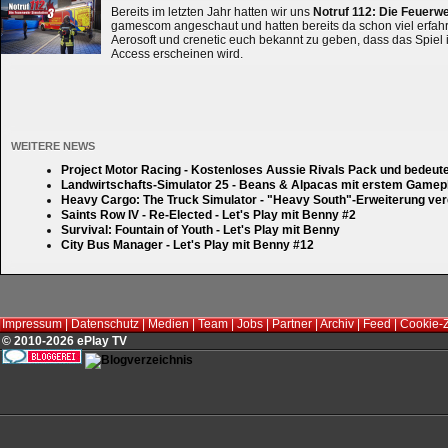
Bereits im letzten Jahr hatten wir uns
Notruf 112: Die Feuerw
gamescom angeschaut und hatten bereits da schon viel erfahre
Aerosoft und crenetic euch bekannt zu geben, dass das Spiel 
Access erscheinen wird.
WEITERE NEWS
Project Motor Racing - Kostenloses Aussie Rivals Pack und bedeut
Landwirtschafts-Simulator 25 - Beans & Alpacas mit erstem Gamep
Heavy Cargo: The Truck Simulator - "Heavy South"-Erweiterung verd
Saints Row IV - Re-Elected - Let's Play mit Benny #2
Survival: Fountain of Youth - Let's Play mit Benny
City Bus Manager - Let's Play mit Benny #12
Impressum
|
Datenschutz
|
Medien
|
Team
|
Jobs
|
Partner
|
Archiv
|
Feed
|
Cookie-
© 2010-2026 ePlay TV