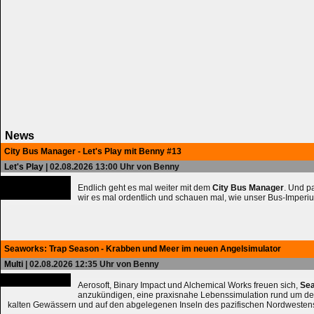
News
City Bus Manager - Let's Play mit Benny #13
Let's Play
| 02.08.2026 13:00 Uhr von Benny
Endlich geht es mal weiter mit dem
City Bus Manager
. Und 
wir es mal ordentlich und schauen mal, wie unser Bus-Imperiu
Seaworks: Trap Season - Krabben und Meer im neuen Angelsimulator
Multi
| 02.08.2026 12:35 Uhr von Benny
Aerosoft, Binary Impact und Alchemical Works freuen sich,
Sea
anzukündigen, eine praxisnahe Lebenssimulation rund um de
kalten Gewässern und auf den abgelegenen Inseln des pazifischen Nordwesten