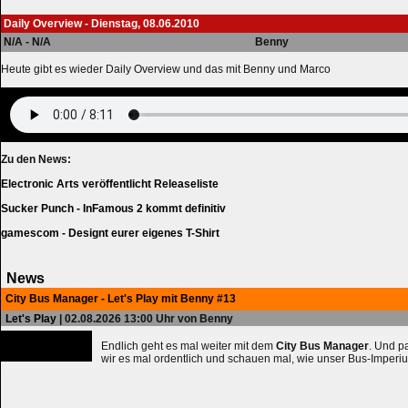
Daily Overview - Dienstag, 08.06.2010
N/A - N/A
Benny
Heute gibt es wieder Daily Overview und das mit Benny und Marco
Zu den News:
Electronic Arts veröffentlicht Releaseliste
Sucker Punch - InFamous 2 kommt definitiv
gamescom - Designt eurer eigenes T-Shirt
News
City Bus Manager - Let's Play mit Benny #13
Let's Play
| 02.08.2026 13:00 Uhr von Benny
Endlich geht es mal weiter mit dem
City Bus Manager
. Und 
wir es mal ordentlich und schauen mal, wie unser Bus-Imperiu