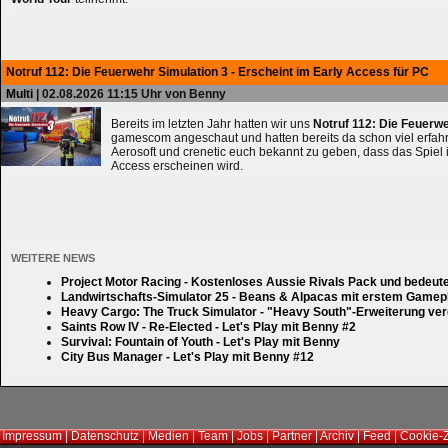
Notruf 112: Die Feuerwehr Simulation 3 - Erscheint im Early Access für PC
Multi
| 02.08.2026 11:15 Uhr von Benny
Bereits im letzten Jahr hatten wir uns
Notruf 112: Die Feuerw
gamescom angeschaut und hatten bereits da schon viel erfahre
Aerosoft und crenetic euch bekannt zu geben, dass das Spiel 
Access erscheinen wird.
WEITERE NEWS
Project Motor Racing - Kostenloses Aussie Rivals Pack und bedeut
Landwirtschafts-Simulator 25 - Beans & Alpacas mit erstem Gamep
Heavy Cargo: The Truck Simulator - "Heavy South"-Erweiterung verd
Saints Row IV - Re-Elected - Let's Play mit Benny #2
Survival: Fountain of Youth - Let's Play mit Benny
City Bus Manager - Let's Play mit Benny #12
Impressum
|
Datenschutz
|
Medien
|
Team
|
Jobs
|
Partner
|
Archiv
|
Feed
|
Cookie-