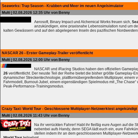
Seaworks: Trap Season - Krabben und Meer im neuen Angelsimulator
Multi
| 02.08.2026 12:35 Uhr von Benny
Aerosoft, Binary Impact und Alchemical Works freuen sich,
Sea
anzukündigen, eine praxisnahe Lebenssimulation rund um de
kalten Gewässern und auf den abgelegenen Inseln des pazifischen Nordwesten
NASCAR 26 - Erster Gameplay-Trailer veröffentlicht
Multi
| 02.08.2026 12:00 Uhr von Benny
NASCAR und iRacing Studios haben den offiziellen Gameplay
26
veröffentlicht. Der neuste Teil der Reihe bietet die bisher größte Gameplay-En
dynamischer Streckentechnologie, plattformübergreifendem Multiplayer, einem 
Fahrmodell, Burnout-Jubel, einem eigenständigen Spielmodus mit „The Chase
Peak-Performance-Trainingsmodus.
Crazy Taxi: World Tour - Geschlossene Multiplayer-Netzwerktest angekündigt
Multi
| 02.08.2026 11:43 Uhr von Benny
Na ihr verrückten Fahrer! Habt ihr fleißig eure Augen auf die 
nebenbei aufs Handy, denn SEGA lädt euch ein, eure Fahrkün
stellen indem ihr an dem geschlossenen Multiplayer-Netzwerk
World Tour
teilnehmt.