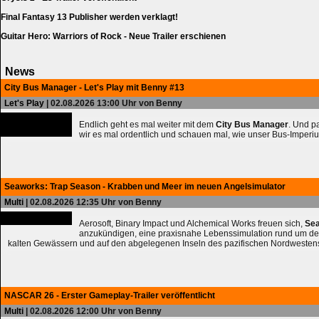
Final Fantasy 13 Publisher werden verklagt!
Guitar Hero: Warriors of Rock - Neue Trailer erschienen
News
City Bus Manager - Let's Play mit Benny #13
Let's Play
| 02.08.2026 13:00 Uhr von Benny
Endlich geht es mal weiter mit dem
City Bus Manager
. Und 
wir es mal ordentlich und schauen mal, wie unser Bus-Imperiu
Seaworks: Trap Season - Krabben und Meer im neuen Angelsimulator
Multi
| 02.08.2026 12:35 Uhr von Benny
Aerosoft, Binary Impact und Alchemical Works freuen sich,
Sea
anzukündigen, eine praxisnahe Lebenssimulation rund um de
kalten Gewässern und auf den abgelegenen Inseln des pazifischen Nordwesten
NASCAR 26 - Erster Gameplay-Trailer veröffentlicht
Multi
| 02.08.2026 12:00 Uhr von Benny