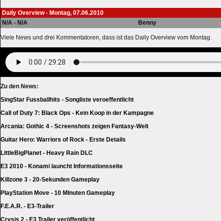
Daily Overview - Montag, 07.06.2010
N/A - N/A
Benny
Viele News und drei Kommentatoren, dass ist das Daily Overview vom Montag.
Zu den News:
SingStar Fussballhits - Songliste veroeffentlicht
Call of Duty 7: Black Ops - Kein Koop in der Kampagne
Arcania: Gothic 4 - Screenshots zeigen Fantasy-Welt
Guitar Hero: Warriors of Rock - Erste Details
LittleBigPlanet - Heavy Rain DLC
E3 2010 - Konami launcht Informationsseite
Killzone 3 - 20-Sekunden Gameplay
PlayStation Move - 10 MInuten Gameplay
F.E.A.R. - E3-Trailer
Crysis 2 - E3 Trailer veröffentlicht