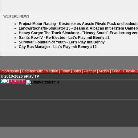
WEITERE NEWS
Project Motor Racing - Kostenloses Aussie Rivals Pack und bedeut
Landwirtschafts-Simulator 25 - Beans & Alpacas mit erstem Gamep
Heavy Cargo: The Truck Simulator - "Heavy South"-Erweiterung verd
Saints Row IV - Re-Elected - Let's Play mit Benny #2
Survival: Fountain of Youth - Let's Play mit Benny
City Bus Manager - Let's Play mit Benny #12
Impressum
|
Datenschutz
|
Medien
|
Team
|
Jobs
|
Partner
|
Archiv
|
Feed
|
Cookie-
© 2010-2026 ePlay TV