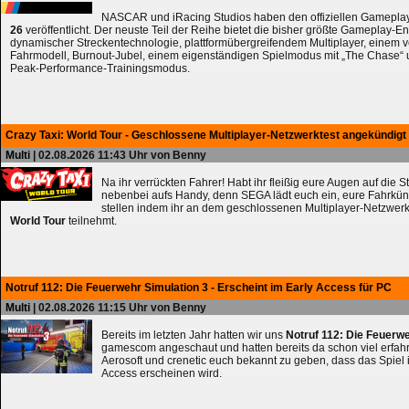
NASCAR und iRacing Studios haben den offiziellen Gameplay
26
veröffentlicht. Der neuste Teil der Reihe bietet die bisher größte Gameplay-En
dynamischer Streckentechnologie, plattformübergreifendem Multiplayer, einem 
Fahrmodell, Burnout-Jubel, einem eigenständigen Spielmodus mit „The Chase
Peak-Performance-Trainingsmodus.
Crazy Taxi: World Tour - Geschlossene Multiplayer-Netzwerktest angekündigt
Multi
| 02.08.2026 11:43 Uhr von Benny
Na ihr verrückten Fahrer! Habt ihr fleißig eure Augen auf die 
nebenbei aufs Handy, denn SEGA lädt euch ein, eure Fahrkün
stellen indem ihr an dem geschlossenen Multiplayer-Netzwerk
World Tour
teilnehmt.
Notruf 112: Die Feuerwehr Simulation 3 - Erscheint im Early Access für PC
Multi
| 02.08.2026 11:15 Uhr von Benny
Bereits im letzten Jahr hatten wir uns
Notruf 112: Die Feuerw
gamescom angeschaut und hatten bereits da schon viel erfahre
Aerosoft und crenetic euch bekannt zu geben, dass das Spiel 
Access erscheinen wird.