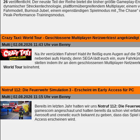
26
veröffentlicht. Der neuste Teil der Reihe bietet die bisher größte Gameplay-En
dynamischer Streckentechnologie, plattformübergreifendem Multiplayer, einem 
Fahrmodell, Burnout-Jubel, einem eigenständigen Spielmodus mit „The Chase
Peak-Performance-Trainingsmodus.
Crazy Taxi: World Tour - Geschlossene Multiplayer-Netzwerktest angekündigt
Multi
| 02.08.2026 11:43 Uhr von Benny
Na ihr verrückten Fahrer! Habt ihr fleißig eure Augen auf die 
nebenbei aufs Handy, denn SEGA lädt euch ein, eure Fahrkün
stellen indem ihr an dem geschlossenen Multiplayer-Netzwerk
World Tour
teilnehmt.
Notruf 112: Die Feuerwehr Simulation 3 - Erscheint im Early Access für PC
Multi
| 02.08.2026 11:15 Uhr von Benny
Bereits im letzten Jahr hatten wir uns
Notruf 112: Die Feuerw
gamescom angeschaut und hatten bereits da schon viel erfahre
Aerosoft und crenetic euch bekannt zu geben, dass das Spiel 
Access erscheinen wird.