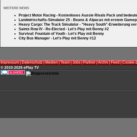
WEITERE NEWS
Project Motor Racing - Kostenloses Aussie Rivals Pack und bedeut
Landwirtschafts-Simulator 25 - Beans & Alpacas mit erstem Gamep
Heavy Cargo: The Truck Simulator - "Heavy South"-Erweiterung verd
Saints Row IV - Re-Elected - Let's Play mit Benny #2
Survival: Fountain of Youth - Let's Play mit Benny
City Bus Manager - Let's Play mit Benny #12
Impressum
|
Datenschutz
|
Medien
|
Team
|
Jobs
|
Partner
|
Archiv
|
Feed
|
Cookie-
© 2010-2026 ePlay TV