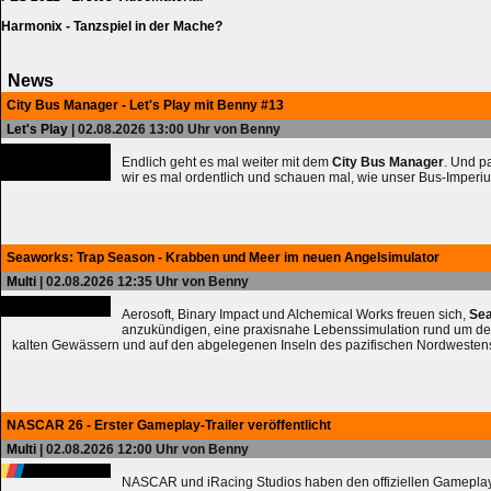
Harmonix - Tanzspiel in der Mache?
News
City Bus Manager - Let's Play mit Benny #13
Let's Play
| 02.08.2026 13:00 Uhr von Benny
Endlich geht es mal weiter mit dem
City Bus Manager
. Und 
wir es mal ordentlich und schauen mal, wie unser Bus-Imperiu
Seaworks: Trap Season - Krabben und Meer im neuen Angelsimulator
Multi
| 02.08.2026 12:35 Uhr von Benny
Aerosoft, Binary Impact und Alchemical Works freuen sich,
Sea
anzukündigen, eine praxisnahe Lebenssimulation rund um de
kalten Gewässern und auf den abgelegenen Inseln des pazifischen Nordwesten
NASCAR 26 - Erster Gameplay-Trailer veröffentlicht
Multi
| 02.08.2026 12:00 Uhr von Benny
NASCAR und iRacing Studios haben den offiziellen Gameplay