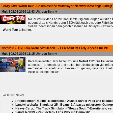
Crazy Taxi: World Tour - Geschlossene Multiplayer-Netzwerktest angekündigt
Multi
| 02.08.2026 11:43 Uhr von Benny
Na ihr verrückten Fahrer! Habt ihr fleißig eure Augen auf die 
nebenbei aufs Handy, denn SEGA lädt euch ein, eure Fahrkün
stellen indem ihr an dem geschlossenen Multiplayer-Netzwerk
World Tour
teilnehmt.
Notruf 112: Die Feuerwehr Simulation 3 - Erscheint im Early Access für PC
Multi
| 02.08.2026 11:15 Uhr von Benny
Bereits im letzten Jahr hatten wir uns
Notruf 112: Die Feuerw
gamescom angeschaut und hatten bereits da schon viel erfahre
Aerosoft und crenetic euch bekannt zu geben, dass das Spiel 
Access erscheinen wird.
WEITERE NEWS
Project Motor Racing - Kostenloses Aussie Rivals Pack und bedeut
Landwirtschafts-Simulator 25 - Beans & Alpacas mit erstem Gamep
Heavy Cargo: The Truck Simulator - "Heavy South"-Erweiterung verd
Saints Row IV - Re-Elected - Let's Play mit Benny #2