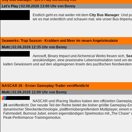
Let's Play
| 02.08.2026 13:00 Uhr von Benny
Endlich geht es mal weiter mit dem
City Bus Manager
. Und 
wir es mal ordentlich und schauen mal, wie unser Bus-Imperiu
Seaworks: Trap Season - Krabben und Meer im neuen Angelsimulator
Multi
| 02.08.2026 12:35 Uhr von Benny
Aerosoft, Binary Impact und Alchemical Works freuen sich,
Sea
anzukündigen, eine praxisnahe Lebenssimulation rund um de
kalten Gewässern und auf den abgelegenen Inseln des pazifischen Nordwesten
NASCAR 26 - Erster Gameplay-Trailer veröffentlicht
Multi
| 02.08.2026 12:00 Uhr von Benny
NASCAR und iRacing Studios haben den offiziellen Gameplay
26
veröffentlicht. Der neuste Teil der Reihe bietet die bisher größte Gameplay-En
dynamischer Streckentechnologie, plattformübergreifendem Multiplayer, einem 
Fahrmodell, Burnout-Jubel, einem eigenständigen Spielmodus mit „The Chase
Peak-Performance-Trainingsmodus.