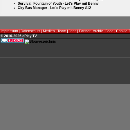
Survival: Fountain of Youth - Let's Play mit Benny
City Bus Manager - Let's Play mit Benny #12
Impressum
|
Datenschutz
|
Medien
|
Team
|
Jobs
|
Partner
|
Archiv
|
Feed
|
Cookie-
© 2010-2026 ePlay TV