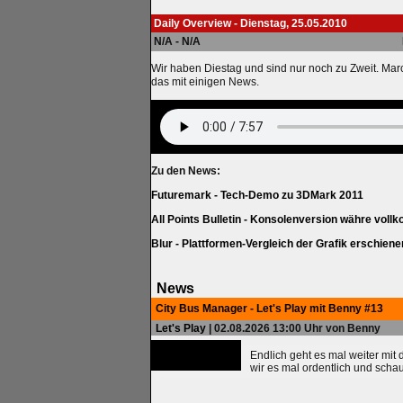
Daily Overview - Dienstag, 25.05.2010
N/A - N/A
Wir haben Diestag und sind nur noch zu Zweit. Mar
das mit einigen News.
Zu den News:
Futuremark - Tech-Demo zu 3DMark 2011
All Points Bulletin - Konsolenversion währe vol
Blur - Plattformen-Vergleich der Grafik erschiene
News
City Bus Manager - Let's Play mit Benny #13
Let's Play
| 02.08.2026 13:00 Uhr von Benny
Endlich geht es mal weiter mit
wir es mal ordentlich und scha