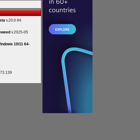
eta
v.20.0 #4
eweed
v.2025-05
indows 10/11 64-
.73.139