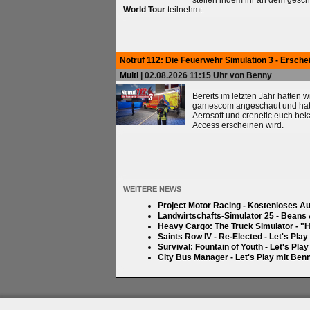
stellen indem ihr an dem gesc
World Tour
teilnehmt.
Notruf 112: Die Feuerwehr Simulation 3 - Ersche
Multi
| 02.08.2026 11:15 Uhr von Benny
Bereits im letzten Jahr hatten 
gamescom angeschaut und hatten
Aerosoft und crenetic euch bek
Access erscheinen wird.
WEITERE NEWS
Project Motor Racing - Kostenloses A
Landwirtschafts-Simulator 25 - Beans
Heavy Cargo: The Truck Simulator - "H
Saints Row IV - Re-Elected - Let's Pla
Survival: Fountain of Youth - Let's Pla
City Bus Manager - Let's Play mit Ben