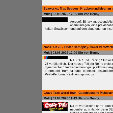
Seaworks: Trap Season - Krabben und Meer im 
Multi
| 02.08.2026 12:35 Uhr von Benny
Aerosoft, Binary Impact und Al
anzukündigen, eine praxisnah
kalten Gewässern und auf den abgelegenen Insel
NASCAR 26 - Erster Gameplay-Trailer veröffentl
Multi
| 02.08.2026 12:00 Uhr von Benny
NASCAR und iRacing Studios ha
26
veröffentlicht. Der neuste Teil der Reihe biete
dynamischer Streckentechnologie, plattformüberg
Fahrmodell, Burnout-Jubel, einem eigenständig
Peak-Performance-Trainingsmodus.
Crazy Taxi: World Tour - Geschlossene Multipla
Multi
| 02.08.2026 11:43 Uhr von Benny
Na ihr verrückten Fahrer! Habt 
nebenbei aufs Handy, denn SEG