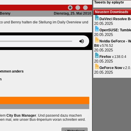
Tweets by eplaytv
Neusten Downloads
Benny
Dienstag, 25. Mai 2010
DaVinci Resolve B
co und Benny halten die Stellung im Daily Overview und
20.05.2025
OpenSUSE: Tumbl
20.05.2025
Nvidia GeForce - W
Bit
v.576.52
20.05.2025
Firefox
v.138.0.4
20.05.2025
GeForce Now
v.2.0
lkommen anders
20.05.2025
n
 dem
City Bus Manager
. Und passend dazu machen
uen mal, wie unser Bus-Imperium voran schreiten wird.