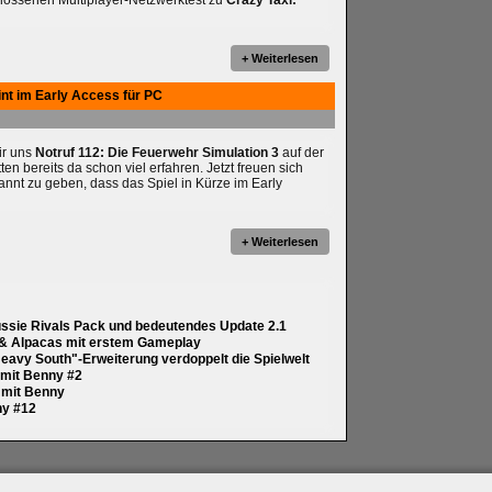
hlossenen Multiplayer-Netzwerktest zu
Crazy Taxi:
+ Weiterlesen
int im Early Access für PC
wir uns
Notruf 112: Die Feuerwehr Simulation 3
auf der
 bereits da schon viel erfahren. Jetzt freuen sich
annt zu geben, dass das Spiel in Kürze im Early
+ Weiterlesen
ussie Rivals Pack und bedeutendes Update 2.1
 & Alpacas mit erstem Gameplay
eavy South"-Erweiterung verdoppelt die Spielwelt
y mit Benny #2
y mit Benny
ny #12