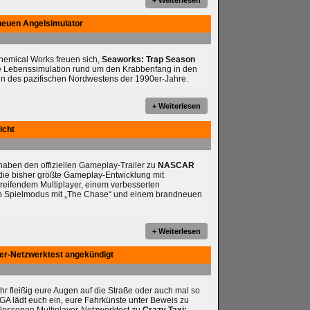
+ Weiterlesen
neuen Angelsimulator
chemical Works freuen sich,
Seaworks: Trap Season
e Lebenssimulation rund um den Krabbenfang in den
n des pazifischen Nordwestens der 1990er-Jahre.
+ Weiterlesen
icht
ben den offiziellen Gameplay-Trailer zu
NASCAR
t die bisher größte Gameplay-Entwicklung mit
reifendem Multiplayer, einem verbesserten
en Spielmodus mit „The Chase“ und einem brandneuen
+ Weiterlesen
yer-Netzwerktest angekündigt
ihr fleißig eure Augen auf die Straße oder auch mal so
A lädt euch ein, eure Fahrkünste unter Beweis zu