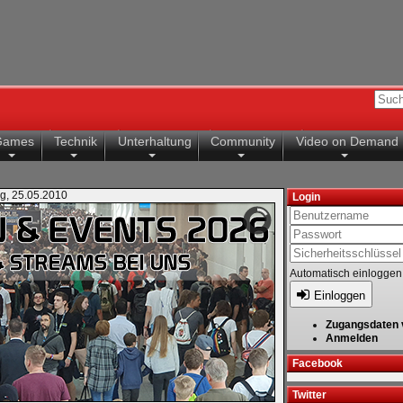
Games
Technik
Unterhaltung
Community
Video on Demand
ag, 25.05.2010
Login
Automatisch einloggen
Einloggen
Zugangsdaten 
Anmelden
Facebook
Twitter