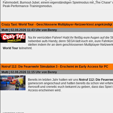
Fahrmodell, Burnout-Jubel, einem eigenständigen Spielmodus mit „The Chase
Peak-Performance-Trainingsmodus.
Crazy Taxi: World Tour - Geschlossene Multiplayer-Netzwerktest angekündigt
Multi
| 02.08.2026 11:43 Uhr von Benny
Na ihr verrückten Fahrer! Habt ihr fleißig eure Augen auf die 
nebenbei aufs Handy, denn SEGA lädt euch ein, eure Fahrkün
stellen indem ihr an dem geschlossenen Multiplayer-Netzwerk
World Tour
teilnehmt.
Notruf 112: Die Feuerwehr Simulation 3 - Erscheint im Early Access für PC
Multi
| 02.08.2026 11:15 Uhr von Benny
Bereits im letzten Jahr hatten wir uns
Notruf 112: Die Feuerw
gamescom angeschaut und hatten bereits da schon viel erfahre
Aerosoft und crenetic euch bekannt zu geben, dass das Spiel 
Access erscheinen wird.