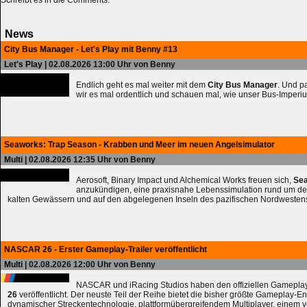
Schreibt es in die Comments.
News
City Bus Manager - Let's Play mit Benny #13
Let's Play
| 02.08.2026 13:00 Uhr von Benny
Endlich geht es mal weiter mit dem
City Bus Manager
. Und 
wir es mal ordentlich und schauen mal, wie unser Bus-Imperiu
Seaworks: Trap Season - Krabben und Meer im neuen Angelsimulator
Multi
| 02.08.2026 12:35 Uhr von Benny
Aerosoft, Binary Impact und Alchemical Works freuen sich,
Sea
anzukündigen, eine praxisnahe Lebenssimulation rund um de
kalten Gewässern und auf den abgelegenen Inseln des pazifischen Nordwesten
NASCAR 26 - Erster Gameplay-Trailer veröffentlicht
Multi
| 02.08.2026 12:00 Uhr von Benny
NASCAR und iRacing Studios haben den offiziellen Gameplay
26
veröffentlicht. Der neuste Teil der Reihe bietet die bisher größte Gameplay-En
dynamischer Streckentechnologie, plattformübergreifendem Multiplayer, einem 