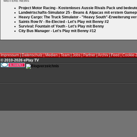
WEITERE NEWS
Project Motor Racing - Kostenloses Aussie Rivals Pack und bedeut
Landwirtschafts-Simulator 25 - Beans & Alpacas mit erstem Gamep
Heavy Cargo: The Truck Simulator - "Heavy South"-Erweiterung verd
Saints Row IV - Re-Elected - Let's Play mit Benny #2
Survival: Fountain of Youth - Let's Play mit Benny
City Bus Manager - Let's Play mit Benny #12
Impressum
|
Datenschutz
|
Medien
|
Team
|
Jobs
|
Partner
|
Archiv
|
Feed
|
Cookie-
© 2010-2026 ePlay TV