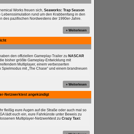
chemical Works freuen sich,
Seaworks: Trap Season
e Lebenssimulation rund um den Krabbenfang in den
n des pazifischen Nordwestens der 1990er-Jahre.
+ Weiterlesen
icht
ben den offiziellen Gameplay-Trailer zu
NASCAR
t die bisher größte Gameplay-Entwicklung mit
reifendem Multiplayer, einem verbesserten
en Spielmodus mit „The Chase“ und einem brandneuen
+ Weiterlesen
yer-Netzwerktest angekündigt
ihr fleißig eure Augen auf die Straße oder auch mal so
A lädt euch ein, eure Fahrkünste unter Beweis zu
hlossenen Multiplayer-Netzwerktest zu
Crazy Taxi: