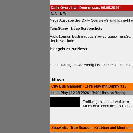
Daily Overview - Donnerstag, 06.05.2010
N/A - N/A
Neue Ausgabe des Daily Overview's, und los geht e
TunsGame - Neue Screenshots
Viele kennen bestimmt das Browsergame TunsGame. D
der News findet.
Hier geht es zur News
Heute war irgendwie wenig los, aber ich denke ma
News
City Bus Manager - Let's Play mit Benny #13
Let's Play
| 02.08.2026 13:00 Uhr von Benny
Endlich geht es mal weiter mit
wir es mal ordentlich und scha
Seaworks: Trap Season - Krabben und Meer im 