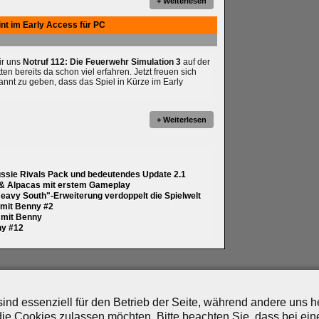
+ Weiterlesen
int im Early Access für PC
wir uns
Notruf 112: Die Feuerwehr Simulation 3
auf der
 bereits da schon viel erfahren. Jetzt freuen sich
annt zu geben, dass das Spiel in Kürze im Early
+ Weiterlesen
ussie Rivals Pack und bedeutendes Update 2.1
 & Alpacas mit erstem Gameplay
eavy South"-Erweiterung verdoppelt die Spielwelt
y mit Benny #2
y mit Benny
ny #12
artner
|
Archiv
|
Feed
|
Cookie-Zustimmung ändern
ind essenziell für den Betrieb der Seite, während andere uns 
die Cookies zulassen möchten. Bitte beachten Sie, dass bei ein