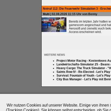
Notruf 112: Die Feuerwehr Simulation 3 - Ersche
Multi
| 02.08.2026 11:15 Uhr von Benny
Bereits im letzten Jahr hatten 
gamescom angeschaut und hatten
Aerosoft und crenetic euch bek
Access erscheinen wird.
WEITERE NEWS
Project Motor Racing - Kostenloses A
Landwirtschafts-Simulator 25 - Beans
Heavy Cargo: The Truck Simulator - "H
Saints Row IV - Re-Elected - Let's Pla
Survival: Fountain of Youth - Let's Pla
City Bus Manager - Let's Play mit Ben
Impressum
|
Datenschutz
|
Medien
|
Team
|
Jobs
|
P
© 2010-2026 ePlay TV
Wir nutzen Cookies auf unserer Website. Einige von ihnen s
(Tracking Cookies). Sie können selbst entscheiden, ob Sie 