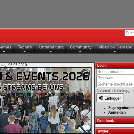
Games
Technik
Unterhaltung
Community
Video on Demand
stag, 06.05.2010
Login
Automatisch einloggen
Einloggen
Zugangsdaten 
Anmelden
Facebook
Twitter