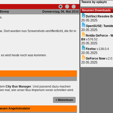
Tweets by eplaytv
Neusten Downloads
Benny
Donnerstag, 06. Mai 2010
DaVinci Resolve B
s.
20.05.2025
OpenSUSE: Tumbl
20.05.2025
ort wurden nun Screenshots veröffentlicht, die Ihr in
Nvidia GeForce - W
Bit
v.576.52
20.05.2025
Firefox
v.138.0.4
20.05.2025
l, es wird heute noch was kommen.
GeForce Now
v.2.0
20.05.2025
 dem
City Bus Manager
. Und passend dazu machen
uen mal, wie unser Bus-Imperium voran schreiten wird.
+ Weiterlesen
neuen Angelsimulator