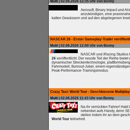
Multi
| 02.08.2026 12:35 Uhr von Benny
Aerosoft, Binary Impact und Al
anzukündigen, eine praxisnah
kalten Gewässern und auf den abgelegenen Insel
NASCAR 26 - Erster Gameplay-Trailer veröffentl
Multi
| 02.08.2026 12:00 Uhr von Benny
NASCAR und iRacing Studios ha
26
veröffentlicht. Der neuste Teil der Reihe biete
dynamischer Streckentechnologie, plattformüberg
Fahrmodell, Burnout-Jubel, einem eigenständig
Peak-Performance-Trainingsmodus.
Crazy Taxi: World Tour - Geschlossene Multipla
Multi
| 02.08.2026 11:43 Uhr von Benny
Na ihr verrückten Fahrer! Habt 
nebenbei aufs Handy, denn SEG
stellen indem ihr an dem gesc
World Tour
teilnehmt.