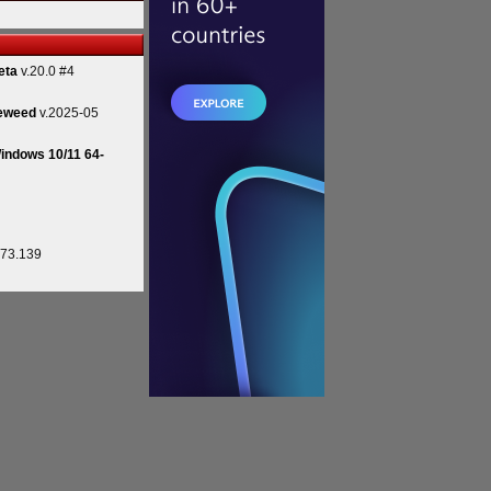
eta
v.20.0 #4
eweed
v.2025-05
indows 10/11 64-
.73.139