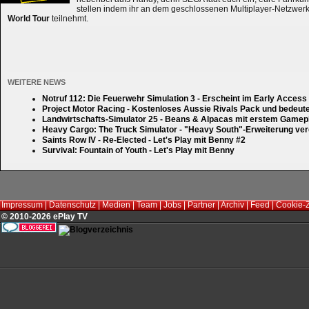
stellen indem ihr an dem geschlossenen Multiplayer-Netzwerk
World Tour
teilnehmt.
WEITERE NEWS
Notruf 112: Die Feuerwehr Simulation 3 - Erscheint im Early Access
Project Motor Racing - Kostenloses Aussie Rivals Pack und bedeut
Landwirtschafts-Simulator 25 - Beans & Alpacas mit erstem Gamep
Heavy Cargo: The Truck Simulator - "Heavy South"-Erweiterung verd
Saints Row IV - Re-Elected - Let's Play mit Benny #2
Survival: Fountain of Youth - Let's Play mit Benny
Impressum
|
Datenschutz
|
Medien
|
Team
|
Jobs
|
Partner
|
Archiv
|
Feed
|
Cookie-
© 2010-2026 ePlay TV