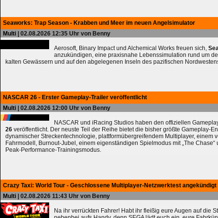
Seaworks: Trap Season - Krabben und Meer im neuen Angelsimulator
Multi
| 02.08.2026 12:35 Uhr von Benny
Aerosoft, Binary Impact und Alchemical Works freuen sich,
Sea
anzukündigen, eine praxisnahe Lebenssimulation rund um de
kalten Gewässern und auf den abgelegenen Inseln des pazifischen Nordwesten
NASCAR 26 - Erster Gameplay-Trailer veröffentlicht
Multi
| 02.08.2026 12:00 Uhr von Benny
NASCAR und iRacing Studios haben den offiziellen Gameplay
26
veröffentlicht. Der neuste Teil der Reihe bietet die bisher größte Gameplay-En
dynamischer Streckentechnologie, plattformübergreifendem Multiplayer, einem 
Fahrmodell, Burnout-Jubel, einem eigenständigen Spielmodus mit „The Chase
Peak-Performance-Trainingsmodus.
Crazy Taxi: World Tour - Geschlossene Multiplayer-Netzwerktest angekündigt
Multi
| 02.08.2026 11:43 Uhr von Benny
Na ihr verrückten Fahrer! Habt ihr fleißig eure Augen auf die 
nebenbei aufs Handy, denn SEGA lädt euch ein, eure Fahrkün