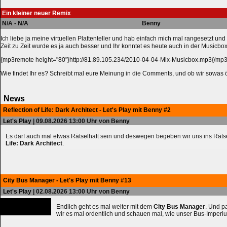
Ein kleiner neuer Remix
N/A - N/A
Benny
Ich liebe ja meine virtuellen Plattenteller und hab einfach mich mal rangesetzt un
Zeit zu Zeit wurde es ja auch besser und Ihr konntet es heute auch in der Musicbox
{mp3remote height="80"}http://81.89.105.234/2010-04-04-Mix-Musicbox.mp3{/mp
Wie findet Ihr es? Schreibt mal eure Meinung in die Comments, und ob wir sowas 
News
Reflection of Life: Dark Architect - Let's Play mit Benny #2
Let's Play
| 09.08.2026 13:00 Uhr von Benny
Es darf auch mal etwas Rätselhaft sein und deswegen begeben wir uns ins Räts
Life: Dark Architect
.
City Bus Manager - Let's Play mit Benny #13
Let's Play
| 02.08.2026 13:00 Uhr von Benny
Endlich geht es mal weiter mit dem
City Bus Manager
. Und 
wir es mal ordentlich und schauen mal, wie unser Bus-Imperiu