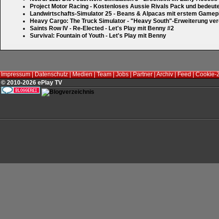
Project Motor Racing - Kostenloses Aussie Rivals Pack und bedeut
Landwirtschafts-Simulator 25 - Beans & Alpacas mit erstem Gamep
Heavy Cargo: The Truck Simulator - "Heavy South"-Erweiterung verd
Saints Row IV - Re-Elected - Let's Play mit Benny #2
Survival: Fountain of Youth - Let's Play mit Benny
Impressum
|
Datenschutz
|
Medien
|
Team
|
Jobs
|
Partner
|
Archiv
|
Feed
|
Cookie-
© 2010-2026 ePlay TV