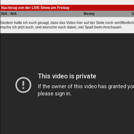
Nachtrag von der LIVE-Show am Freitag
N/A - N/A
Benny
S
Gestern hatte ich euch gesagt, dass das Video hier auf der Seite noch veröffentlic
mache ich jetzt auch, und wünsche euch dabei, viel Spaß beim Anschauen