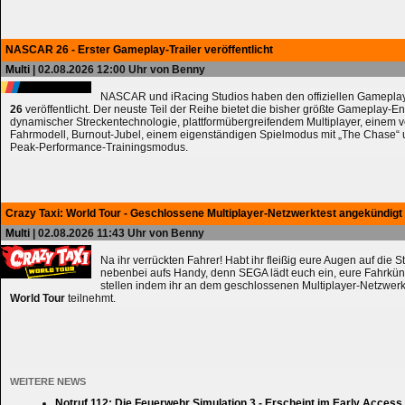
NASCAR 26 - Erster Gameplay-Trailer veröffentlicht
Multi
| 02.08.2026 12:00 Uhr von Benny
NASCAR und iRacing Studios haben den offiziellen Gameplay
26
veröffentlicht. Der neuste Teil der Reihe bietet die bisher größte Gameplay-En
dynamischer Streckentechnologie, plattformübergreifendem Multiplayer, einem 
Fahrmodell, Burnout-Jubel, einem eigenständigen Spielmodus mit „The Chase
Peak-Performance-Trainingsmodus.
Crazy Taxi: World Tour - Geschlossene Multiplayer-Netzwerktest angekündigt
Multi
| 02.08.2026 11:43 Uhr von Benny
Na ihr verrückten Fahrer! Habt ihr fleißig eure Augen auf die 
nebenbei aufs Handy, denn SEGA lädt euch ein, eure Fahrkün
stellen indem ihr an dem geschlossenen Multiplayer-Netzwerk
World Tour
teilnehmt.
WEITERE NEWS
Notruf 112: Die Feuerwehr Simulation 3 - Erscheint im Early Access