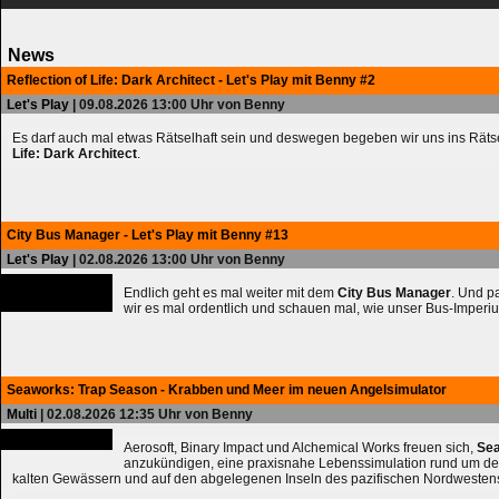
News
Reflection of Life: Dark Architect - Let's Play mit Benny #2
Let's Play
| 09.08.2026 13:00 Uhr von Benny
Es darf auch mal etwas Rätselhaft sein und deswegen begeben wir uns ins Räts
Life: Dark Architect
.
City Bus Manager - Let's Play mit Benny #13
Let's Play
| 02.08.2026 13:00 Uhr von Benny
Endlich geht es mal weiter mit dem
City Bus Manager
. Und 
wir es mal ordentlich und schauen mal, wie unser Bus-Imperiu
Seaworks: Trap Season - Krabben und Meer im neuen Angelsimulator
Multi
| 02.08.2026 12:35 Uhr von Benny
Aerosoft, Binary Impact und Alchemical Works freuen sich,
Sea
anzukündigen, eine praxisnahe Lebenssimulation rund um de
kalten Gewässern und auf den abgelegenen Inseln des pazifischen Nordwesten