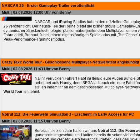
NASCAR 26 - Erster Gameplay-Trailer veröffentlicht
Multi
| 02.08.2026 12:00 Uhr von Benny
NASCAR und iRacing Studios haben den offiziellen Gameplay
26
veröffentlicht. Der neuste Teil der Reihe bietet die bisher größte Gameplay-En
dynamischer Streckentechnologie, plattformübergreifendem Multiplayer, einem 
Fahrmodell, Burnout-Jubel, einem eigenständigen Spielmodus mit „The Chase
Peak-Performance-Trainingsmodus.
Crazy Taxi: World Tour - Geschlossene Multiplayer-Netzwerktest angekündigt
Multi
| 02.08.2026 11:43 Uhr von Benny
Na ihr verrückten Fahrer! Habt ihr fleißig eure Augen auf die 
nebenbei aufs Handy, denn SEGA lädt euch ein, eure Fahrkün
stellen indem ihr an dem geschlossenen Multiplayer-Netzwerk
World Tour
teilnehmt.
Notruf 112: Die Feuerwehr Simulation 3 - Erscheint im Early Access für PC
Multi
| 02.08.2026 11:15 Uhr von Benny
Bereits im letzten Jahr hatten wir uns
Notruf 112: Die Feuerw
gamescom angeschaut und hatten bereits da schon viel erfahre
Aerosoft und crenetic euch bekannt zu geben, dass das Spiel 