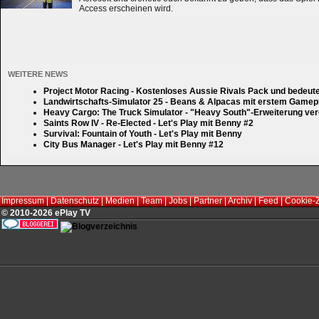
Access erscheinen wird.
WEITERE NEWS
Project Motor Racing - Kostenloses Aussie Rivals Pack und bedeut
Landwirtschafts-Simulator 25 - Beans & Alpacas mit erstem Gamep
Heavy Cargo: The Truck Simulator - "Heavy South"-Erweiterung verd
Saints Row IV - Re-Elected - Let's Play mit Benny #2
Survival: Fountain of Youth - Let's Play mit Benny
City Bus Manager - Let's Play mit Benny #12
Impressum
|
Datenschutz
|
Medien
|
Team
|
Jobs
|
Partner
|
Archiv
|
Feed
|
Cookie-
© 2010-2026 ePlay TV