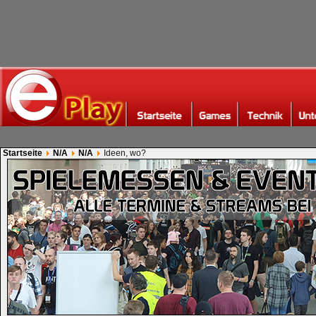
Startseite
N/A
N/A
Ideen, wo?