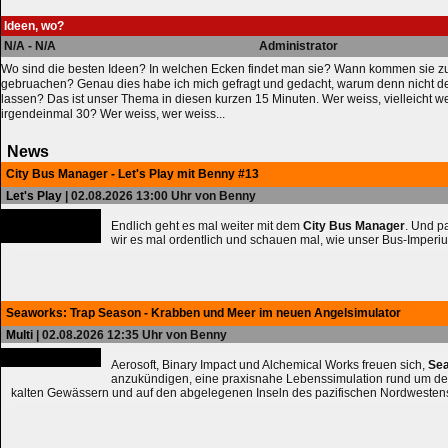
Ideen, wo?
N/A - N/A
Administrator
Wo sind die besten Ideen? In welchen Ecken findet man sie? Wann kommen sie z
gebruachen? Genau dies habe ich mich gefragt und gedacht, warum denn nicht der 
lassen? Das ist unser Thema in diesen kurzen 15 Minuten. Wer weiss, vielleicht 
irgendeinmal 30? Wer weiss, wer weiss...
News
City Bus Manager - Let's Play mit Benny #13
Let's Play
| 02.08.2026 13:00 Uhr von Benny
Endlich geht es mal weiter mit dem
City Bus Manager
. Und 
wir es mal ordentlich und schauen mal, wie unser Bus-Imperiu
Seaworks: Trap Season - Krabben und Meer im neuen Angelsimulator
Multi
| 02.08.2026 12:35 Uhr von Benny
Aerosoft, Binary Impact und Alchemical Works freuen sich,
Sea
anzukündigen, eine praxisnahe Lebenssimulation rund um de
kalten Gewässern und auf den abgelegenen Inseln des pazifischen Nordwesten