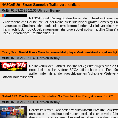
NASCAR 26 - Erster Gameplay-Trailer veröffentlicht
Multi
| 02.08.2026 12:00 Uhr von Benny
NASCAR und iRacing Studios haben den offiziellen Gameplay
26
veröffentlicht. Der neuste Teil der Reihe bietet die bisher größte Gameplay-En
dynamischer Streckentechnologie, plattformübergreifendem Multiplayer, einem 
Fahrmodell, Burnout-Jubel, einem eigenständigen Spielmodus mit „The Chase
Peak-Performance-Trainingsmodus.
Crazy Taxi: World Tour - Geschlossene Multiplayer-Netzwerktest angekündigt
Multi
| 02.08.2026 11:43 Uhr von Benny
Na ihr verrückten Fahrer! Habt ihr fleißig eure Augen auf die 
nebenbei aufs Handy, denn SEGA lädt euch ein, eure Fahrkün
stellen indem ihr an dem geschlossenen Multiplayer-Netzwerk
World Tour
teilnehmt.
Notruf 112: Die Feuerwehr Simulation 3 - Erscheint im Early Access für PC
Multi
| 02.08.2026 11:15 Uhr von Benny
Bereits im letzten Jahr hatten wir uns
Notruf 112: Die Feuerw
gamescom angeschaut und hatten bereits da schon viel erfahre
Aerosoft und crenetic euch bekannt zu geben, dass das Spiel 