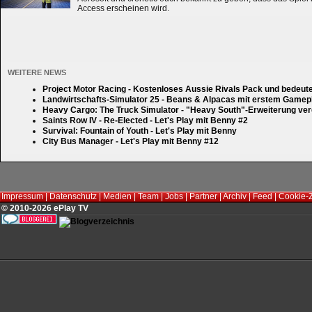
Access erscheinen wird.
WEITERE NEWS
Project Motor Racing - Kostenloses Aussie Rivals Pack und bedeut
Landwirtschafts-Simulator 25 - Beans & Alpacas mit erstem Gamep
Heavy Cargo: The Truck Simulator - "Heavy South"-Erweiterung verd
Saints Row IV - Re-Elected - Let's Play mit Benny #2
Survival: Fountain of Youth - Let's Play mit Benny
City Bus Manager - Let's Play mit Benny #12
Impressum
|
Datenschutz
|
Medien
|
Team
|
Jobs
|
Partner
|
Archiv
|
Feed
|
Cookie-
© 2010-2026 ePlay TV