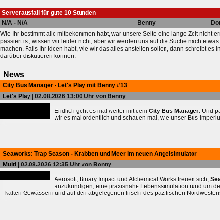
Serverausfall für gute 10 Stunden
N/A - N/A
Benny
Don
Wie Ihr bestimmt alle mitbekommen habt, war unsere Seite eine lange Zeit nicht e
passiert ist, wissen wir leider nicht, aber wir werden uns auf die Suche nach etw
machen. Falls Ihr Ideen habt, wie wir das alles anstellen sollen, dann schreibt es 
darüber diskutieren können.
News
City Bus Manager - Let's Play mit Benny #13
Let's Play
| 02.08.2026 13:00 Uhr von Benny
Endlich geht es mal weiter mit dem
City Bus Manager
. Und 
wir es mal ordentlich und schauen mal, wie unser Bus-Imperiu
Seaworks: Trap Season - Krabben und Meer im neuen Angelsimulator
Multi
| 02.08.2026 12:35 Uhr von Benny
Aerosoft, Binary Impact und Alchemical Works freuen sich,
Sea
anzukündigen, eine praxisnahe Lebenssimulation rund um de
kalten Gewässern und auf den abgelegenen Inseln des pazifischen Nordwesten