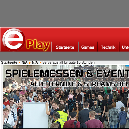
Startseite
N/A
N/A
Serverausfall für gute 10 Stunden