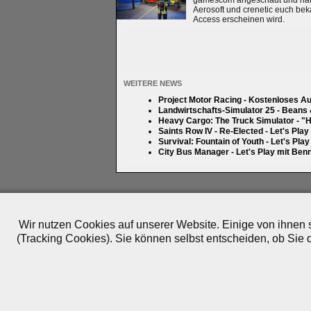
gamescom angeschaut und hatten
Aerosoft und crenetic euch bek
Access erscheinen wird.
WEITERE NEWS
Project Motor Racing - Kostenloses A
Landwirtschafts-Simulator 25 - Beans
Heavy Cargo: The Truck Simulator - "H
Saints Row IV - Re-Elected - Let's Pla
Survival: Fountain of Youth - Let's Pla
City Bus Manager - Let's Play mit Ben
Impressum
|
Datenschutz
|
Medien
|
Team
|
Jobs
|
P
© 2010-2026 ePlay TV
Wir nutzen Cookies auf unserer Website. Einige von ihnen s
(Tracking Cookies). Sie können selbst entscheiden, ob Sie 