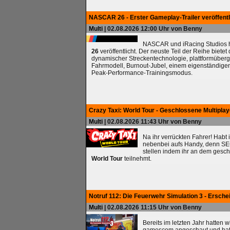
NASCAR 26 - Erster Gameplay-Trailer veröffentl
Multi
| 02.08.2026 12:00 Uhr von Benny
NASCAR und iRacing Studios ha
26
veröffentlicht. Der neuste Teil der Reihe biete
dynamischer Streckentechnologie, plattformüberg
Fahrmodell, Burnout-Jubel, einem eigenständig
Peak-Performance-Trainingsmodus.
Crazy Taxi: World Tour - Geschlossene Multipla
Multi
| 02.08.2026 11:43 Uhr von Benny
Na ihr verrückten Fahrer! Habt 
nebenbei aufs Handy, denn SEG
stellen indem ihr an dem gesc
World Tour
teilnehmt.
Notruf 112: Die Feuerwehr Simulation 3 - Ersche
Multi
| 02.08.2026 11:15 Uhr von Benny
Bereits im letzten Jahr hatten 