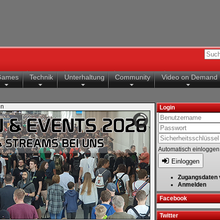
Games
Technik
Unterhaltung
Community
Video on Demand
en
Login
Automatisch einloggen
Einloggen
Zugangsdaten 
Anmelden
Facebook
Twitter