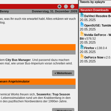
Tweets by eplaytv
Neusten Downloads
Benny
Donnerstag, 31. Dezember 2009
DaVinci Resolve B
as, was Ihr euch nie erwartet habt. Alles erkären wir euch
20.05.2025
log.
OpenSUSE: Tumbl
20.05.2025
Nvidia GeForce - W
Bit
v.576.52
20.05.2025
Firefox
v.138.0.4
20.05.2025
GeForce Now
v.2.0
 dem
City Bus Manager
. Und passend dazu machen
20.05.2025
uen mal, wie unser Bus-Imperium voran schreiten wird.
+ Weiterlesen
neuen Angelsimulator
chemical Works freuen sich,
Seaworks: Trap Season
e Lebenssimulation rund um den Krabbenfang in den
n des pazifischen Nordwestens der 1990er-Jahre.