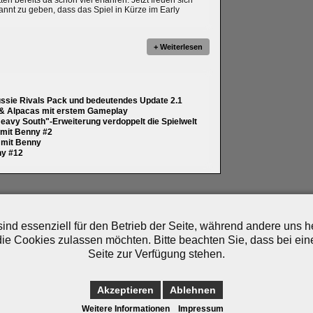
 bereits da schon viel erfahren. Jetzt freuen sich
annt zu geben, dass das Spiel in Kürze im Early
+ Weiterlesen
ussie Rivals Pack und bedeutendes Update 2.1
 & Alpacas mit erstem Gameplay
eavy South"-Erweiterung verdoppelt die Spielwelt
y mit Benny #2
y mit Benny
ny #12
artner
|
Archiv
|
Feed
|
Cookie-Zustimmung ändern
ind essenziell für den Betrieb der Seite, während andere uns 
die Cookies zulassen möchten. Bitte beachten Sie, dass bei ein
Seite zur Verfügung stehen.
Akzeptieren
Ablehnen
Weitere Informationen
Impressum