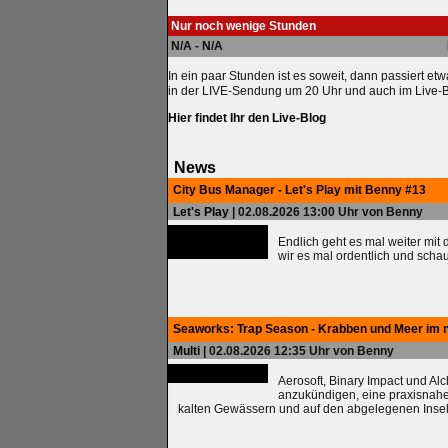
Nur noch wenige Stunden
N/A - N/A
In ein paar Stunden ist es soweit, dann passiert etw
in der LIVE-Sendung um 20 Uhr und auch im Live-B
Hier findet Ihr den Live-Blog
News
City Bus Manager - Let's Play mit Benny #13
Let's Play
| 02.08.2026 13:00 Uhr von Benny
Endlich geht es mal weiter mit
wir es mal ordentlich und scha
Seaworks: Trap Season - Krabben und Meer im 
Multi
| 02.08.2026 12:35 Uhr von Benny
Aerosoft, Binary Impact und Al
anzukündigen, eine praxisnah
kalten Gewässern und auf den abgelegenen Insel