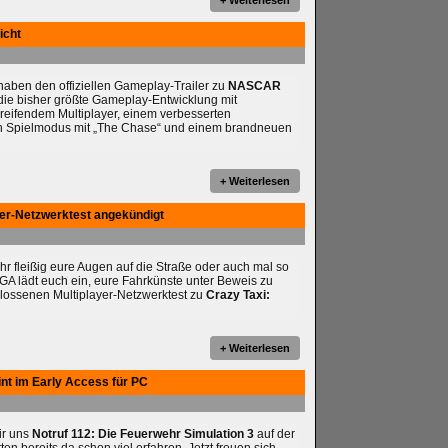
+ Weiterlesen
icht
ben den offiziellen Gameplay-Trailer zu
NASCAR
t die bisher größte Gameplay-Entwicklung mit
reifendem Multiplayer, einem verbesserten
en Spielmodus mit „The Chase“ und einem brandneuen
+ Weiterlesen
yer-Netzwerktest angekündigt
ihr fleißig eure Augen auf die Straße oder auch mal so
A lädt euch ein, eure Fahrkünste unter Beweis zu
hlossenen Multiplayer-Netzwerktest zu
Crazy Taxi:
+ Weiterlesen
int im Early Access für PC
wir uns
Notruf 112: Die Feuerwehr Simulation 3
auf der