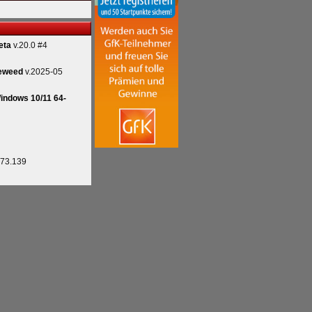
eta
v.20.0 #4
eweed
v.2025-05
indows 10/11 64-
.73.139