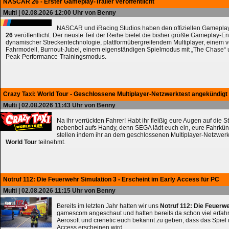
NASCAR 26 - Erster Gameplay-Trailer veröffentlicht
Multi
| 02.08.2026 12:00 Uhr von Benny
NASCAR und iRacing Studios haben den offiziellen Gameplay
26
veröffentlicht. Der neuste Teil der Reihe bietet die bisher größte Gameplay-En
dynamischer Streckentechnologie, plattformübergreifendem Multiplayer, einem 
Fahrmodell, Burnout-Jubel, einem eigenständigen Spielmodus mit „The Chase
Peak-Performance-Trainingsmodus.
Crazy Taxi: World Tour - Geschlossene Multiplayer-Netzwerktest angekündigt
Multi
| 02.08.2026 11:43 Uhr von Benny
Na ihr verrückten Fahrer! Habt ihr fleißig eure Augen auf die 
nebenbei aufs Handy, denn SEGA lädt euch ein, eure Fahrkün
stellen indem ihr an dem geschlossenen Multiplayer-Netzwerk
World Tour
teilnehmt.
Notruf 112: Die Feuerwehr Simulation 3 - Erscheint im Early Access für PC
Multi
| 02.08.2026 11:15 Uhr von Benny
Bereits im letzten Jahr hatten wir uns
Notruf 112: Die Feuerw
gamescom angeschaut und hatten bereits da schon viel erfahre
Aerosoft und crenetic euch bekannt zu geben, dass das Spiel 
Access erscheinen wird.