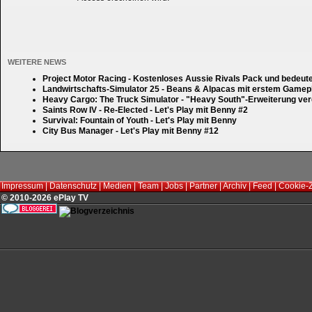
WEITERE NEWS
Project Motor Racing - Kostenloses Aussie Rivals Pack und bedeut
Landwirtschafts-Simulator 25 - Beans & Alpacas mit erstem Gamep
Heavy Cargo: The Truck Simulator - "Heavy South"-Erweiterung verd
Saints Row IV - Re-Elected - Let's Play mit Benny #2
Survival: Fountain of Youth - Let's Play mit Benny
City Bus Manager - Let's Play mit Benny #12
Impressum
|
Datenschutz
|
Medien
|
Team
|
Jobs
|
Partner
|
Archiv
|
Feed
|
Cookie-
© 2010-2026 ePlay TV