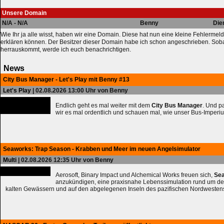
Unsere Domain
N/A - N/A
Benny
Die
Wie Ihr ja alle wisst, haben wir eine Domain. Diese hat nun eine kleine Fehlermeld
erklären können. Der Besitzer dieser Domain habe ich schon angeschrieben. Sob
herrauskommt, werde ich euch benachrichtigen.
News
City Bus Manager - Let's Play mit Benny #13
Let's Play
| 02.08.2026 13:00 Uhr von Benny
Endlich geht es mal weiter mit dem
City Bus Manager
. Und 
wir es mal ordentlich und schauen mal, wie unser Bus-Imperiu
Seaworks: Trap Season - Krabben und Meer im neuen Angelsimulator
Multi
| 02.08.2026 12:35 Uhr von Benny
Aerosoft, Binary Impact und Alchemical Works freuen sich,
Sea
anzukündigen, eine praxisnahe Lebenssimulation rund um de
kalten Gewässern und auf den abgelegenen Inseln des pazifischen Nordwesten