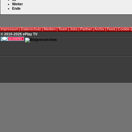
Weiter
Ende
Impressum
|
Datenschutz
|
Medien
|
Team
|
Jobs
|
Partner
|
Archiv
|
Feed
|
Cookie-
© 2010-2026 ePlay TV