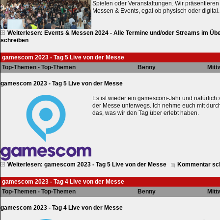
Spielen oder Veranstaltungen. Wir präsentieren 
Messen & Events, egal ob physisch oder digital.
Weiterlesen: Events & Messen 2024 - Alle Termine und/oder Streams im Übe
schreiben
gamescom 2023 - Tag 5 Live von der Messe
Top-Themen - Top-Themen
Benny
Mitt
gamescom 2023 - Tag 5 Live von der Messe
Es ist wieder ein gamescom-Jahr und natürlich 
der Messe unterwegs. Ich nehme euch mit durc
das, was wir den Tag über erlebt haben.
Weiterlesen: gamescom 2023 - Tag 5 Live von der Messe
Kommentar sc
gamescom 2023 - Tag 4 Live von der Messe
Top-Themen - Top-Themen
Benny
Mitt
gamescom 2023 - Tag 4 Live von der Messe