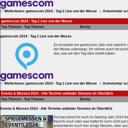
Weiterlesen: gamescom 2024 - Tag 2 Live von der Messe
Kommentar sc
gamescom 2024 - Tag 1 Live von der Messe
Top-Themen - Top-Themen
Benny
gamescom 2024 - Tag 1 Live von der Messe
Es ist wieder ein gamescom-Jahr und natürlich 
der Messe unterwegs. Ich nehme euch mit durc
das, was wir den Tag über erlebt haben.
Weiterlesen: gamescom 2024 - Tag 1 Live von der Messe
Kommentar sc
Events & Messen 2024 - Alle Termine und/oder Streams im Überblick
Top-Themen - Top-Themen
Benny
Events & Messen 2024 - Alle Termine und/oder Streams im Überblick
Auf was könnt ihr euch im Gaming-Jahr 2024 fr
freut ihr euch oder was hattet ihr noch nicht au
präsentieren euch hier einige Messen, aber auc