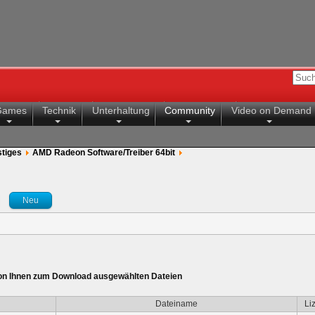
Games
Technik
Unterhaltung
Community
Video on Demand
tiges
AMD Radeon Software/Treiber 64bit
Neu
von Ihnen zum Download ausgewählten Dateien
Dateiname
Li