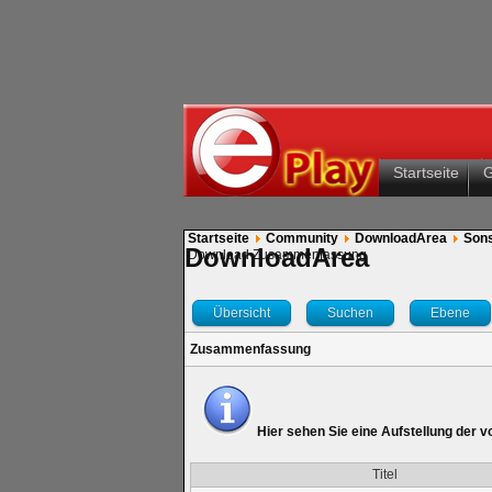
Startseite
Startseite
Community
DownloadArea
Sons
DownloadArea
Download Zusammenfassung
Übersicht
Suchen
Ebene
Zusammenfassung
Hier sehen Sie eine Aufstellung der 
Titel