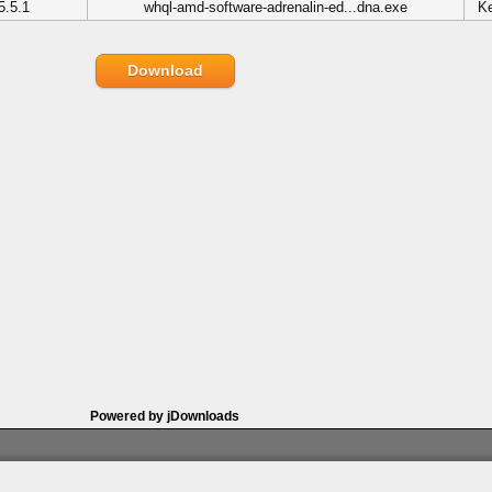
5.5.1
whql-amd-software-adrenalin-ed...dna.exe
Ke
Download
Powered by jDownloads
artner
|
Archiv
|
Feed
|
Cookie-Zustimmung ändern