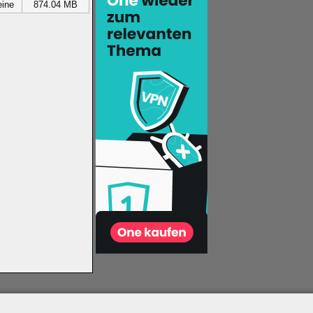
ine
874.04 MB