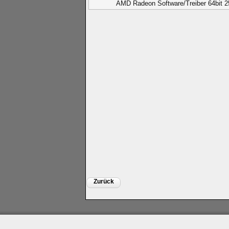
AMD Radeon Software/Treiber 64bit 2
Zurück
Impressum
|
Datenschutz
|
Medien
|
Team
|
Jobs
|
P