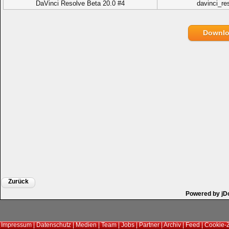
DaVinci Resolve Beta 20.0 #4
davinci_re
Downl
Zurück
Powered by jD
Impressum
|
Datenschutz
|
Medien
|
Team
|
Jobs
|
Partner
|
Archiv
|
Feed
|
Cookie-