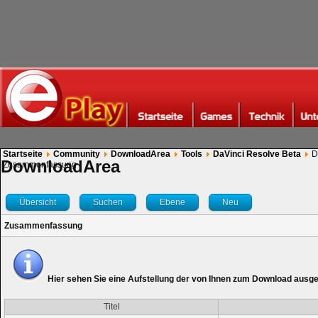
Startseite
Community
DownloadArea
Tools
DaVinci Resolve Beta
D
DownloadArea
Zusammenfassung
Übersicht
Suchen
Ebene
Neu
Zusammenfassung
Hier sehen Sie eine Aufstellung der von Ihnen zum Download ausg
Titel