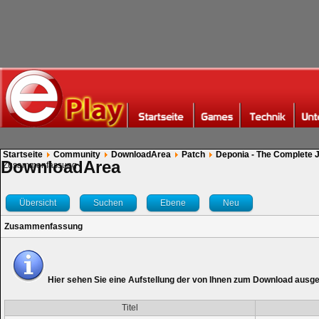
Startseite
Community
DownloadArea
Patch
Deponia - The Complete 
DownloadArea
Zusammenfassung
Übersicht
Suchen
Ebene
Neu
Zusammenfassung
Hier sehen Sie eine Aufstellung der von Ihnen zum Download ausg
Titel