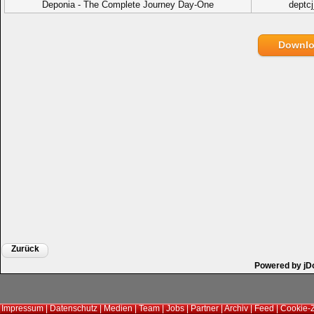
Deponia - The Complete Journey Day-One
deptcj
Downl
Zurück
Powered by jD
Impressum
|
Datenschutz
|
Medien
|
Team
|
Jobs
|
Partner
|
Archiv
|
Feed
|
Cookie-