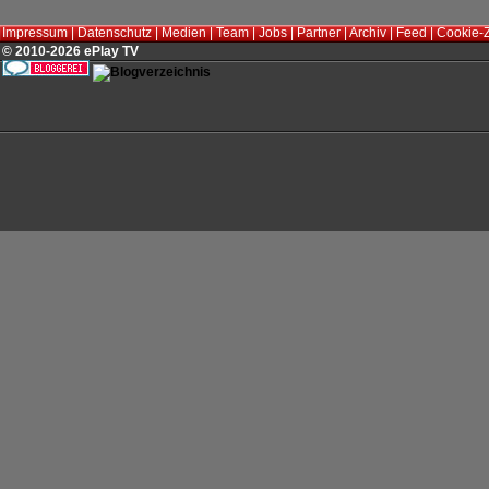
Impressum
|
Datenschutz
|
Medien
|
Team
|
Jobs
|
Partner
|
Archiv
|
Feed
|
Cookie-
© 2010-2026 ePlay TV