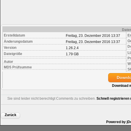
Date
Erstelldatum
Er
Freitag, 23. Dezember 2016 13:37
G
Änderungsdatum
Freitag, 23. Dezember 2016 13:37
D
Version
1.26.2.4
Li
Dateigröße
1.79 GB
Pr
Autor
W
MD5 Prüfsumme
S
Downl
Download 
Sie sind leider nicht berechtigt Comments zu schreiben.
Schnell registriere
Zurück
Powered by jD