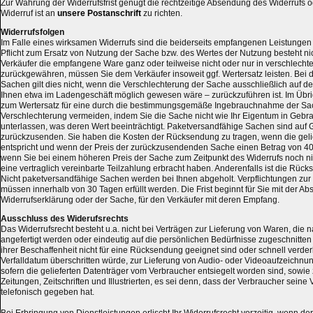
Zur Wahrung der Widerrufsfrist genügt die rechtzeitige Absendung des Widerrufs 
Widerruf ist an
unsere Postanschrift
zu richten.
Widerrufsfolgen
Im Falle eines wirksamen Widerrufs sind die beiderseits empfangenen Leistunge
Pflicht zum Ersatz von Nutzung der Sache bzw. des Wertes der Nutzung besteht n
Verkäufer die empfangene Ware ganz oder teilweise nicht oder nur in verschlecht
zurückgewähren, müssen Sie dem Verkäufer insoweit ggf. Wertersatz leisten. Bei
Sachen gilt dies nicht, wenn die Verschlechterung der Sache ausschließlich auf d
Ihnen etwa im Ladengeschäft möglich gewesen wäre – zurückzuführen ist. Im Übrig
zum Wertersatz für eine durch die bestimmungsgemäße Ingebrauchnahme der Sa
Verschlechterung vermeiden, indem Sie die Sache nicht wie Ihr Eigentum in Geb
unterlassen, was deren Wert beeinträchtigt. Paketversandfähige Sachen sind auf 
zurückzusenden. Sie haben die Kosten der Rücksendung zu tragen, wenn die gelie
entspricht und wenn der Preis der zurückzusendenden Sache einen Betrag von 40 
wenn Sie bei einem höheren Preis der Sache zum Zeitpunkt des Widerrufs noch ni
eine vertraglich vereinbarte Teilzahlung erbracht haben. Anderenfalls ist die Rücks
Nicht paketversandfähige Sachen werden bei Ihnen abgeholt. Verpflichtungen zur
müssen innerhalb von 30 Tagen erfüllt werden. Die Frist beginnt für Sie mit der A
Widerrufserklärung oder der Sache, für den Verkäufer mit deren Empfang.
Ausschluss des Widerufsrechts
Das Widerrufsrecht besteht u.a. nicht bei Verträgen zur Lieferung von Waren, die 
angefertigt werden oder eindeutig auf die persönlichen Bedürfnisse zugeschnitten
ihrer Beschaffenheit nicht für eine Rücksendung geeignet sind oder schnell verd
Verfalldatum überschritten würde, zur Lieferung von Audio- oder Videoaufzeichnu
sofern die gelieferten Datenträger vom Verbraucher entsiegelt worden sind, sowie
Zeitungen, Zeitschriften und Illustrierten, es sei denn, dass der Verbraucher seine
telefonisch gegeben hat.