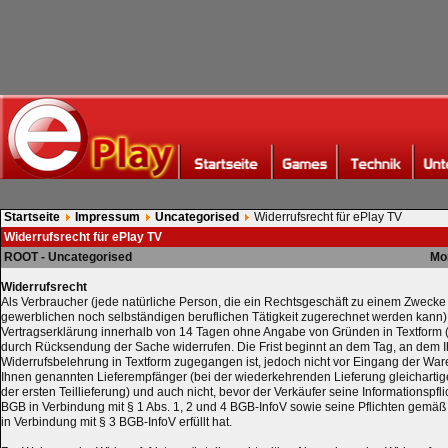
Startseite
Impressum
Uncategorised
Widerrufsrecht für ePlay TV
Widerrufsrecht für ePlay TV
ROOT - Uncategorised
Mo
Widerrufsrecht
Als Verbraucher (jede natürliche Person, die ein Rechtsgeschäft zu einem Zwecke 
gewerblichen noch selbständigen beruflichen Tätigkeit zugerechnet werden kann)
Vertragserklärung innerhalb von 14 Tagen ohne Angabe von Gründen in Textform (z.
durch Rücksendung der Sache widerrufen. Die Frist beginnt an dem Tag, an dem 
Widerrufsbelehrung in Textform zugegangen ist, jedoch nicht vor Eingang der War
Ihnen genannten Lieferempfänger (bei der wiederkehrenden Lieferung gleichartig
der ersten Teillieferung) und auch nicht, bevor der Verkäufer seine Informationspf
BGB in Verbindung mit § 1 Abs. 1, 2 und 4 BGB-InfoV sowie seine Pflichten gemäß
in Verbindung mit § 3 BGB-InfoV erfüllt hat.