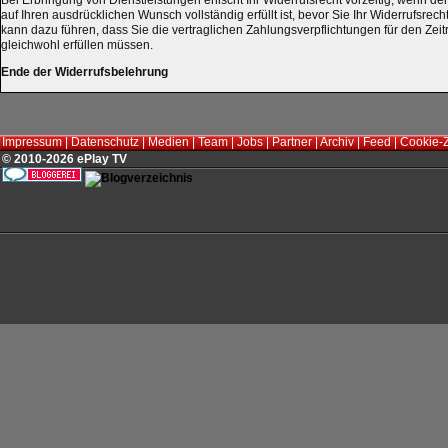
Bei Erbringung von Dienstleistungen erlischt Ihr Widerrufsrecht vorzeitig, wenn de
auf Ihren ausdrücklichen Wunsch vollständig erfüllt ist, bevor Sie Ihr Widerrufsre
kann dazu führen, dass Sie die vertraglichen Zahlungsverpflichtungen für den Zei
gleichwohl erfüllen müssen.
Ende der Widerrufsbelehrung
Impressum
|
Datenschutz
|
Medien
|
Team
|
Jobs
|
Partner
|
Archiv
|
Feed
|
Cookie-
© 2010-2026 ePlay TV