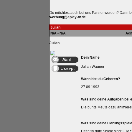
Du möchtest auch bei uns Partner werden? Dann 
werbung@eplay-tv.de
.
Julian
N/A - N/A
Adm
Julian
Dein Name
Julian Wagner
Wann bist du Geboren?
27.09.1993
Was sind deine Aufgaben bei 
Die bunte Meute dazu animiere
Was sind deine Lieblingsspiel
Definitiv gute Spiele sind: GT