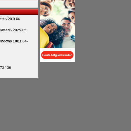
eta
v.20.0 #4
eweed
v.2025-05
indows 10/11 64-
.73.139