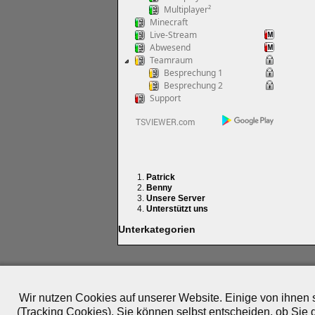
Multiplayer²
Minecraft
Live-Stream
Abwesend
Teamraum
Besprechung 1
Besprechung 2
Support
Patrick
Benny
Unsere Server
Unterstützt uns
Unterkategorien
Impressum
|
Datenschutz
|
Medien
|
Team
|
Jobs
|
P
© 2010-2026 ePlay TV
Wir nutzen Cookies auf unserer Website. Einige von ihnen s
(Tracking Cookies). Sie können selbst entscheiden, ob Sie 