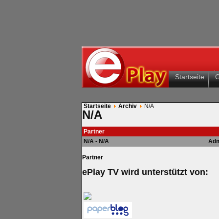
Startseite
Startseite
Archiv
N/A
N/A
Partner
N/A - N/A
Adm
Partner
ePlay TV wird unterstützt von: