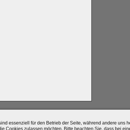
artner
|
Archiv
|
Feed
|
Cookie-Zustimmung ändern
ind essenziell für den Betrieb der Seite, während andere uns 
die Cookies zulassen möchten. Bitte beachten Sie, dass bei ein