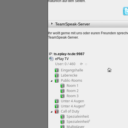
natürlich auf den Seiten.
TeamSpeak-Server
Ihr wollt gerne mit uns oder euren Freunden sprec
TeamSpeak-Server.
IP:
ts.eplay-tv.de:9987
ePlay TV
User: 0 / 460
⟳
◌
Eingangshalle
Laberecke
Public-Rooms
Room 1
Room 2
Room 3
Unter 4 Augen
Unter 4 Augen²
Call of Duty
Spezialeinheit
Spezialeinheit²
Multiplayer