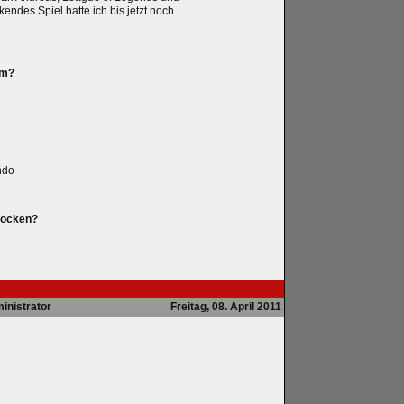
kendes Spiel hatte ich bis jetzt noch
rm?
ndo
Zocken?
inistrator
Freitag, 08. April 2011