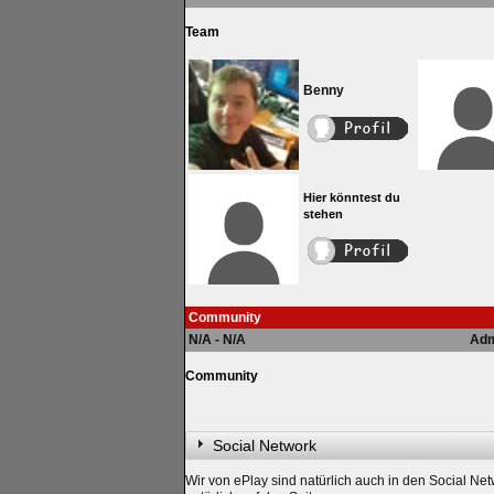
Team
Benny
Hier könntest du
stehen
Community
N/A - N/A
Adm
Community
Social Network
Wir von ePlay sind natürlich auch in den Social Net