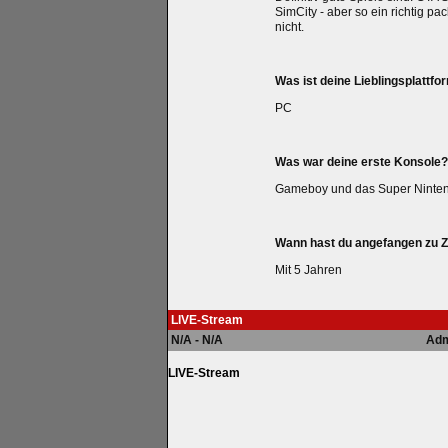
SimCity - aber so ein richtig pac
nicht.
Was ist deine Lieblingsplattfo
PC
Was war deine erste Konsole?
Gameboy und das Super Ninte
Wann hast du angefangen zu 
Mit 5 Jahren
LIVE-Stream
N/A - N/A
Adm
LIVE-Stream