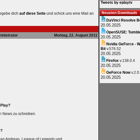
Tweets by eplaytv
Neusten Downloads
begebe dich
auf diese Seite
und schick uns eine Mail an
DaVinci Resolve B
20.05.2025
OpenSUSE: Tumbl
inistrator
Montag, 22. August 2011
20.05.2025
Nvidia GeForce - W
Bit
v.576.52
20.05.2025
Firefox
v.138.0.4
20.05.2025
GeForce Now
v.2.0
20.05.2025
ePlay?
n News zu schreiben.
e?
A San Andreas, League of Legends und