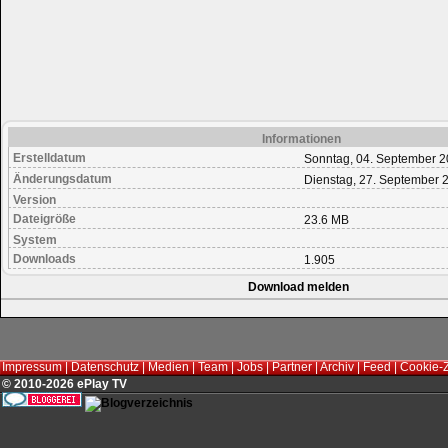
Informationen
Erstelldatum
Sonntag, 04. September 2
Änderungsdatum
Dienstag, 27. September 
Version
Dateigröße
23.6 MB
System
Downloads
1.905
Download melden
Impressum
|
Datenschutz
|
Medien
|
Team
|
Jobs
|
Partner
|
Archiv
|
Feed
|
Cookie-
© 2010-2026 ePlay TV