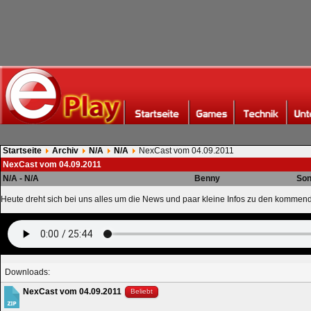
Startseite
Archiv
N/A
N/A
NexCast vom 04.09.2011
NexCast vom 04.09.2011
N/A - N/A
Benny
Son
Heute dreht sich bei uns alles um die News und paar kleine Infos zu den kommen
Downloads:
NexCast vom 04.09.2011
Beliebt