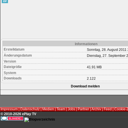
Informationen
Erstelldatum
Sonntag, 28. August 2011 
Änderungsdatum
Dienstag, 27. September 
Version
Dateigröße
41.91 MB
System
Downloads
2.122
Download melden
Impressum
|
Datenschutz
|
Medien
|
Team
|
Jobs
|
Partner
|
Archiv
|
Feed
|
Cookie-
© 2010-2026 ePlay TV