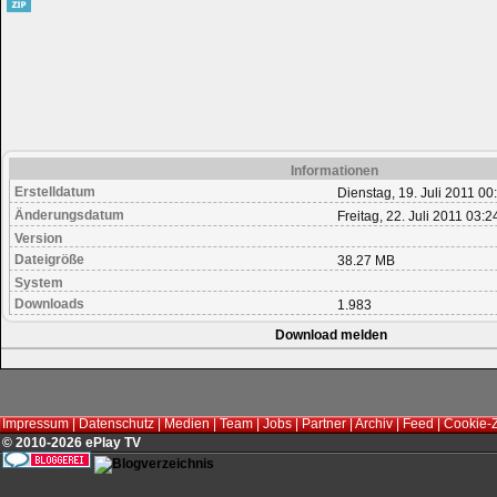
Informationen
Erstelldatum
Dienstag, 19. Juli 2011 00
Änderungsdatum
Freitag, 22. Juli 2011 03:2
Version
Dateigröße
38.27 MB
System
Downloads
1.983
Download melden
Impressum
|
Datenschutz
|
Medien
|
Team
|
Jobs
|
Partner
|
Archiv
|
Feed
|
Cookie-
© 2010-2026 ePlay TV