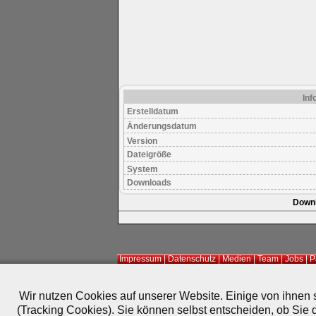
Inf
Erstelldatum
Änderungsdatum
Version
Dateigröße
System
Downloads
Down
Impressum
|
Datenschutz
|
Medien
|
Team
|
Jobs
|
P
© 2010-2026 ePlay TV
Wir nutzen Cookies auf unserer Website. Einige von ihnen s
(Tracking Cookies). Sie können selbst entscheiden, ob Sie 