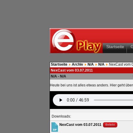
Startseite
Startseite
Archiv
N/A
N/A
NexCast vom 0
NexCast vom 03.07.2011
N/A - N/A
Heute bei uns ist alles etwas anders. Hier geht üb
Downloads:
NexCast vom 03.07.2011
Beliebt