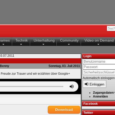
Games
Technik
Unterhaltung
Community
Video on Demand
3.07.2011
Login
Benny
Sonntag, 03. Juli 2011
er Freude zur Trauer und wir erzählen über Google+
Automatisch einloggen
Einloggen
Zugangsdaten 
Anmelden
Facebook
Download
Twitter