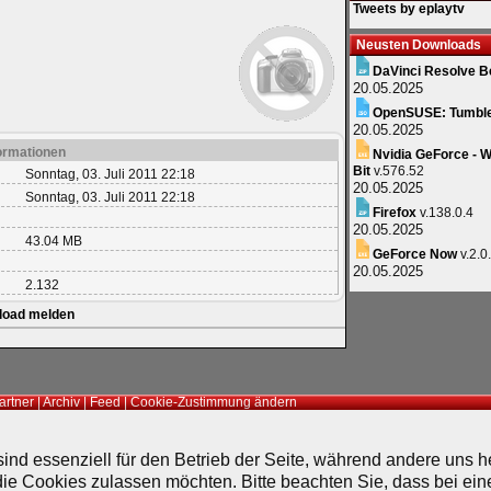
Tweets by eplaytv
Neusten Downloads
DaVinci Resolve B
20.05.2025
OpenSUSE: Tumbl
20.05.2025
ormationen
Nvidia GeForce - W
Bit
v.576.52
Sonntag, 03. Juli 2011 22:18
20.05.2025
Sonntag, 03. Juli 2011 22:18
Firefox
v.138.0.4
20.05.2025
43.04 MB
GeForce Now
v.2.0
20.05.2025
2.132
load melden
artner
|
Archiv
|
Feed
|
Cookie-Zustimmung ändern
ind essenziell für den Betrieb der Seite, während andere uns 
die Cookies zulassen möchten. Bitte beachten Sie, dass bei ein