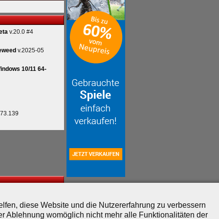
eta
v.20.0 #4
eweed
v.2025-05
indows 10/11 64-
.73.139
helfen, diese Website und die Nutzererfahrung zu verbessern
er Ablehnung womöglich nicht mehr alle Funktionalitäten der