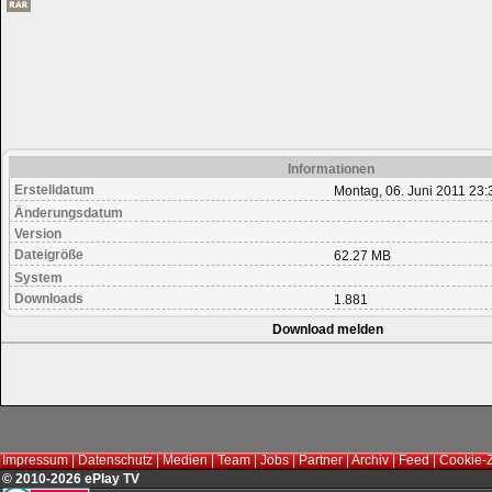
Informationen
Erstelldatum
Montag, 06. Juni 2011 23:
Änderungsdatum
Version
Dateigröße
62.27 MB
System
Downloads
1.881
Download melden
Impressum
|
Datenschutz
|
Medien
|
Team
|
Jobs
|
Partner
|
Archiv
|
Feed
|
Cookie-
© 2010-2026 ePlay TV