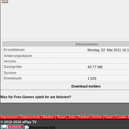
Informationen
Erstelldatum
Montag, 02. Mai 2011 16:
Änderungsdatum
Version
Dateigröße
40.77 MB
System
Downloads
1.926
Download melden
Was für Free-Games spielt ihr am liebsten?
Impressum
|
Datenschutz
|
Medien
|
Team
|
Jobs
|
Partner
|
Archiv
|
Feed
|
Cookie-
© 2010-2026 ePlay TV