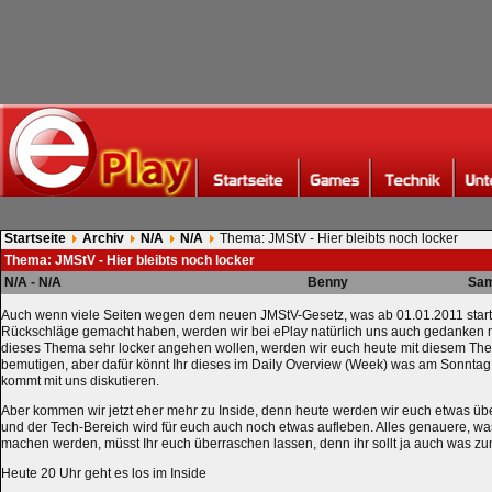
Startseite
Archiv
N/A
N/A
Thema: JMStV - Hier bleibts noch locker
Thema: JMStV - Hier bleibts noch locker
N/A - N/A
Benny
Sam
Auch wenn viele Seiten wegen dem neuen JMStV-Gesetz, was ab 01.01.2011 starte
Rückschläge gemacht haben, werden wir bei ePlay natürlich uns auch gedanken m
dieses Thema sehr locker angehen wollen, werden wir euch heute mit diesem Them
bemutigen, aber dafür könnt Ihr dieses im Daily Overview (Week) was am Sonntag
kommt mit uns diskutieren.
Aber kommen wir jetzt eher mehr zu Inside, denn heute werden wir euch etwas übe
und der Tech-Bereich wird für euch auch noch etwas aufleben. Alles genauere, wa
machen werden, müsst Ihr euch überraschen lassen, denn ihr sollt ja auch was z
Heute 20 Uhr geht es los im Inside