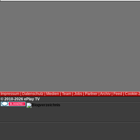
Impressum
|
Datenschutz
|
Medien
|
Team
|
Jobs
|
Partner
|
Archiv
|
Feed
|
Cookie-
© 2010-2026 ePlay TV