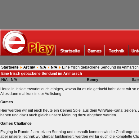
Startseite
Archiv
N/A
N/A
Eine frisch gebackene Sendund im Anmarsch
Eine frisch gebackene Sendund im Anmarsch
N/A - N/A
Benny
Sam
Heute in Inside erwartet euch einiges, wovon ihr es nie gedacht habt, dass wir s
Alles dann mal kurz in der Auflistung:
Games
Hier werden wir mit euch heute ein kleines Spiel aus dem WiiWare-Kanal zeigen, w
haben und dazu auch gleich unsere Meinung dazu abgeben werden.
Games Challange
Es ging in Runde 2 am letzten Sonntag und deshalb konnten wir die Challange euc
aber unsere Technik wunderbar funktioniert, werden wir für euch die komplette C