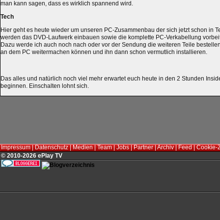
man kann sagen, dass es wirklich spannend wird.
Tech
Hier geht es heute wieder um unseren PC-Zusammenbau der sich jetzt schon in Tei
werden das DVD-Laufwerk einbauen sowie die komplette PC-Verkabellung vorbei
Dazu werde ich auch noch nach oder vor der Sendung die weiteren Teile bestelle
an dem PC weitermachen können und ihn dann schon vermutlich installieren.
Das alles und natürlich noch viel mehr erwartet euch heute in den 2 Stunden Insid
beginnen. Einschalten lohnt sich.
Impressum
|
Datenschutz
|
Medien
|
Team
|
Jobs
|
Partner
|
Archiv
|
Feed
|
Cookie-
© 2010-2026 ePlay TV