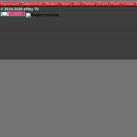
Impressum
|
Datenschutz
|
Medien
|
Team
|
Jobs
|
Partner
|
Archiv
|
Feed
|
Cookie-
© 2010-2026 ePlay TV