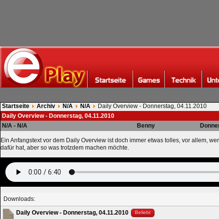
Startseite
Archiv
N/A
N/A
Daily Overview - Donnerstag, 04.11.2010
Daily Overview - Donnerstag, 04.11.2010
N/A - N/A
Benny
Donner
Ein Anfangstext vor dem Daily Overview ist doch immer etwas tolles, vor allem, we
dafür hat, aber so was trotzdem machen möchte.
Downloads:
Daily Overview - Donnerstag, 04.11.2010
Beliebt