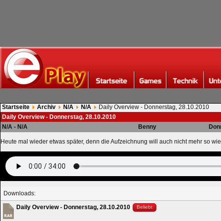
Startseite
Archiv
N/A
N/A
Daily Overview - Donnerstag, 28.10.2010
Daily Overview - Donnerstag, 28.10.2010
N/A - N/A
Benny
Donn
Heute mal wieder etwas später, denn die Aufzeichnung will auch nicht mehr so wie 
Downloads:
Daily Overview - Donnerstag, 28.10.2010
Beliebt