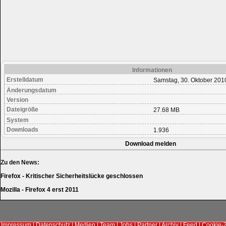
Informationen
Erstelldatum
Samstag, 30. Oktober 201
Änderungsdatum
Version
Dateigröße
27.68 MB
System
Downloads
1.936
Download melden
Zu den News:
Firefox - Kritischer Sicherheitslücke geschlossen
Mozilla - Firefox 4 erst 2011
Impressum
|
Datenschutz
|
Medien
|
Team
|
Jobs
|
Partner
|
Archiv
|
Feed
|
Cookie-