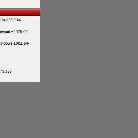
eta
v.20.0 #4
eweed
v.2025-05
indows 10/11 64-
.73.139