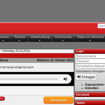
Games
Technik
Unterhaltung
Community
Video on Demand
 - Dienstag, 20.10.2010
Login
Benny
Mittwoch, 20. Oktober 2010
 wir heute einige für euch.
Automatisch einloggen
Einloggen
Zugangsdaten 
Anmelden
Facebook
ebt
Download
Twitter