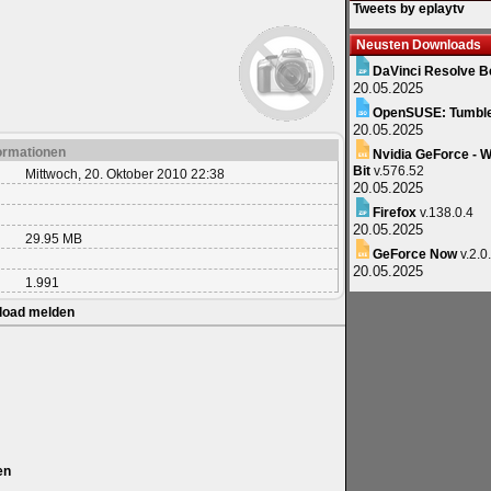
Tweets by eplaytv
Neusten Downloads
DaVinci Resolve B
20.05.2025
OpenSUSE: Tumbl
20.05.2025
ormationen
Nvidia GeForce - W
Bit
v.576.52
Mittwoch, 20. Oktober 2010 22:38
20.05.2025
Firefox
v.138.0.4
20.05.2025
29.95 MB
GeForce Now
v.2.0
20.05.2025
1.991
load melden
en