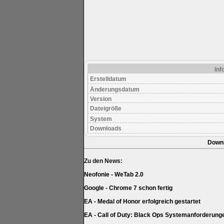
Inf
Erstelldatum
Änderungsdatum
Version
Dateigröße
System
Downloads
Down
Zu den News:
Neofonie - WeTab 2.0
Google - Chrome 7 schon fertig
EA - Medal of Honor erfolgreich gestartet
EA - Call of Duty: Black Ops Systemanforderung