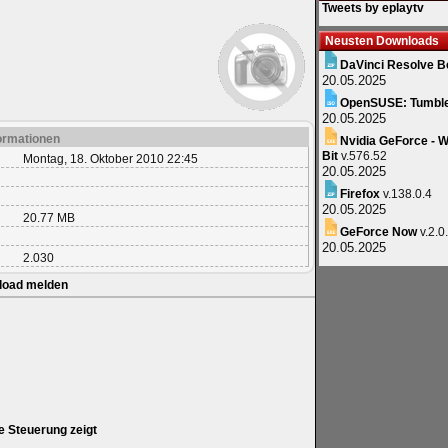
Tweets by eplaytv
Neusten Downloads
DaVinci Resolve B
20.05.2025
OpenSUSE: Tumbl
20.05.2025
ormationen
Nvidia GeForce - W
Bit
v.576.52
Montag, 18. Oktober 2010 22:45
20.05.2025
Firefox
v.138.0.4
20.05.2025
20.77 MB
GeForce Now
v.2.0
20.05.2025
2.030
load melden
e Steuerung zeigt