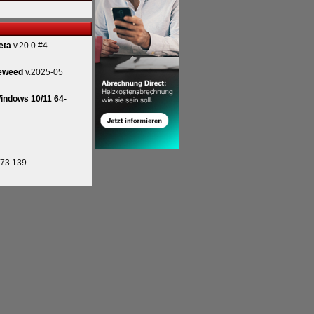
eta
v.20.0 #4
eweed
v.2025-05
indows 10/11 64-
.73.139