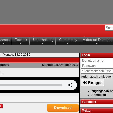
Games
Technik
Unterhaltung
Community
Video on Demand
 - Montag, 18.10.2010
Login
Benny
Montag, 18. Oktober 2010
ht.
Automatisch einloggen
Einloggen
Zugangsdaten 
Anmelden
Facebook
t
Download
Twitter