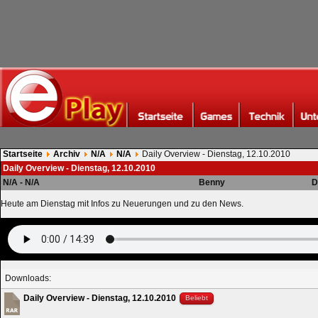
Startseite
Archiv
N/A
N/A
Daily Overview - Dienstag, 12.10.2010
Daily Overview - Dienstag, 12.10.2010
N/A - N/A
Benny
D
Heute am Dienstag mit Infos zu Neuerungen und zu den News.
Downloads:
Daily Overview - Dienstag, 12.10.2010
Beliebt