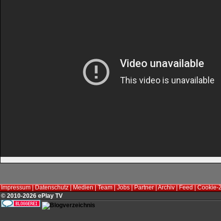
Impressum
|
Datenschutz
|
Medien
|
Team
|
Jobs
|
Partner
|
Archiv
|
Feed
|
Cookie-
© 2010-2026 ePlay TV