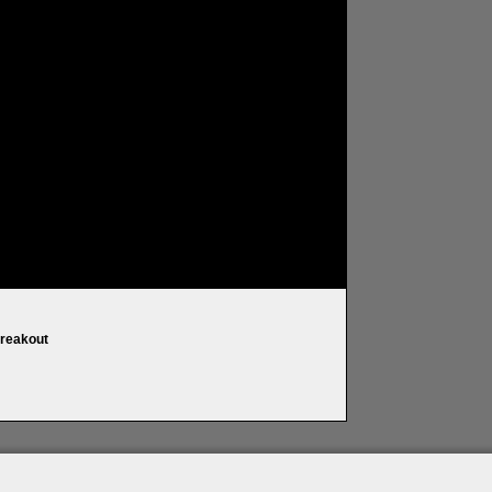
reakout
artner
|
Archiv
|
Feed
|
Cookie-Zustimmung ändern