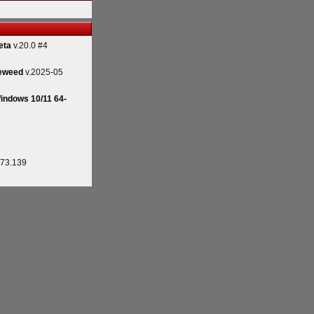
eta
v.20.0 #4
eweed
v.2025-05
indows 10/11 64-
.73.139