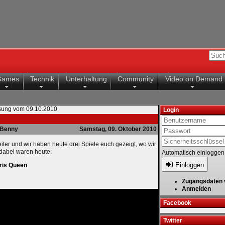
Games
Technik
Unterhaltung
Community
Video on Demand
ung vom 09.10.2010
Login
Benny
Samstag, 09. Oktober 2010
ter und wir haben heute drei Spiele euch gezeigt, wo wir
 dabei waren heute:
Automatisch einloggen
Einloggen
ris Queen
Zugangsdaten 
Anmelden
Facebook
Twitter