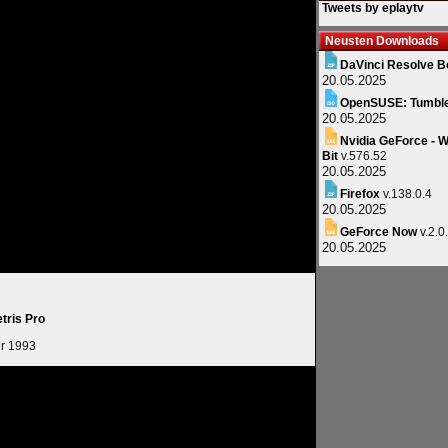
Tweets by eplaytv
Neusten Downloads
DaVinci Resolve B
20.05.2025
OpenSUSE: Tumbl
20.05.2025
Nvidia GeForce - W
Bit
v.576.52
20.05.2025
Firefox
v.138.0.4
20.05.2025
GeForce Now
v.2.0
20.05.2025
etris Pro
r 1993