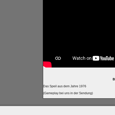
B
Das Speil aus dem Jahre 1976
(Gameplay bei uns in der Sendung)
Impressum
|
Datenschutz
|
Medien
|
Team
|
Jobs
|
P