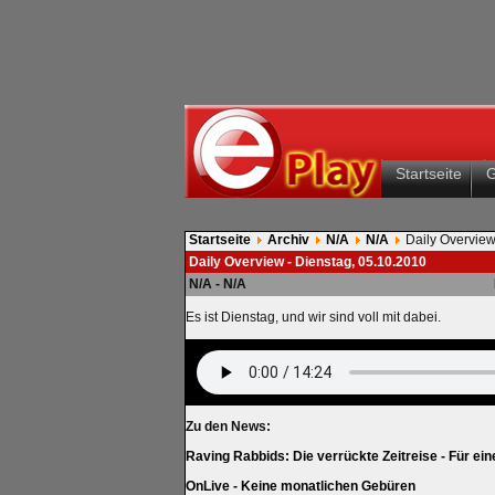
Startseite
Startseite
Archiv
N/A
N/A
Daily Overview
Daily Overview - Dienstag, 05.10.2010
N/A - N/A
Es ist Dienstag, und wir sind voll mit dabei.
Zu den News:
Raving Rabbids: Die verrückte Zeitreise - Für ei
OnLive - Keine monatlichen Gebüren