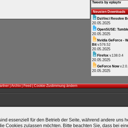
Tweets by eplaytv
Neusten Downloads
DaVinci Resolve B
20.05.2025
OpenSUSE: Tumbl
20.05.2025
Nvidia GeForce - W
Bit
v.576.52
20.05.2025
Firefox
v.138.0.4
20.05.2025
GeForce Now
v.2.0
20.05.2025
artner
|
Archiv
|
Feed
|
Cookie-Zustimmung ändern
ind essenziell für den Betrieb der Seite, während andere uns 
die Cookies zulassen möchten. Bitte beachten Sie, dass bei ein