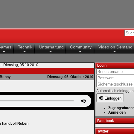
Games
Technik
Unterhaltung
Community
Video on Demand
 - Dienstag, 05.10.2010
Login
Benny
Dienstag, 05. Oktober 2010
Automatisch einloggen
Einloggen
Zugangsdaten 
Anmelden
Facebook
ne handvoll Rüben
Twitter