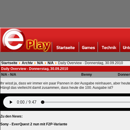
Startseite
Archiv
N/A
N/A
Daily Overview - Donnerstag, 30.09.2010
Daily Overview - Donnerstag, 30.09.2010
N/A - N/A
Benny
Donner
Ihr wisst ja, dass wir immer ein paar Pannen in der Ausgabe reinhauen, aber heute 
Hängt das vielleicht damit zusammen, dass heute die 100. Ausgabe ist?
Zu den News:
Sony - EverQuest 2 nun mit F2P-Variante