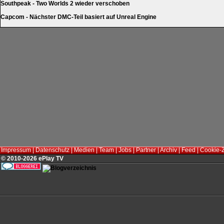
Southpeak - Two Worlds 2 wieder verschoben
Capcom - Nächster DMC-Teil basiert auf Unreal Engine
Impressum
|
Datenschutz
|
Medien
|
Team
|
Jobs
|
Partner
|
Archiv
|
Feed
|
Cookie-
© 2010-2026 ePlay TV