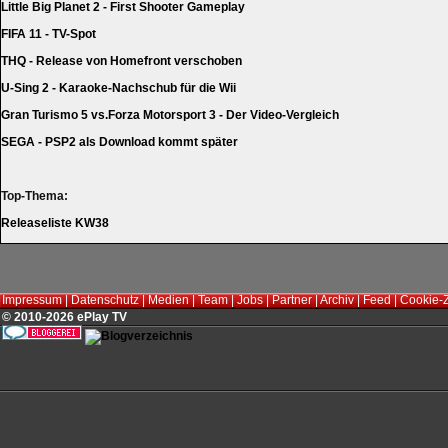
Little Big Planet 2 - First Shooter Gameplay
FIFA 11 - TV-Spot
THQ - Release von Homefront verschoben
U-Sing 2 - Karaoke-Nachschub für die Wii
Gran Turismo 5 vs.Forza Motorsport 3 - Der Video-Vergleich
SEGA - PSP2 als Download kommt später
Top-Thema:
Releaseliste KW38
Impressum
|
Datenschutz
|
Medien
|
Team
|
Jobs
|
Partner
|
Archiv
|
Feed
|
Cookie-
© 2010-2026 ePlay TV